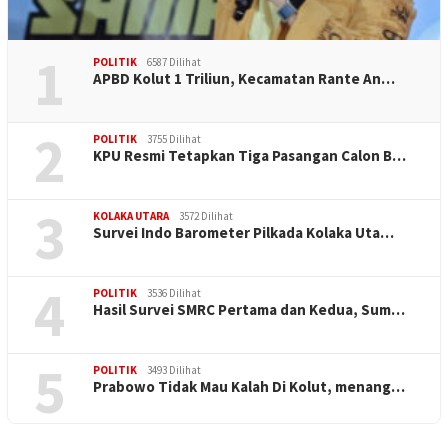
1
POLITIK
6587 Dilihat
APBD Kolut 1 Triliun, Kecamatan Rante An…
2
POLITIK
3755 Dilihat
KPU Resmi Tetapkan Tiga Pasangan Calon B…
3
KOLAKA UTARA
3572 Dilihat
Survei Indo Barometer Pilkada Kolaka Uta…
4
POLITIK
3536 Dilihat
Hasil Survei SMRC Pertama dan Kedua, Sum…
5
POLITIK
3493 Dilihat
Prabowo Tidak Mau Kalah Di Kolut, menang…