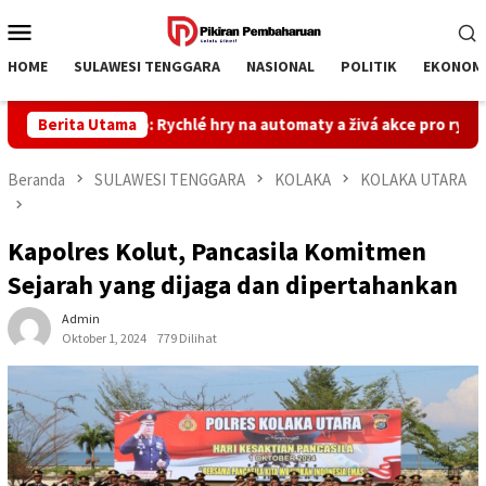
Loncat
Menu
ke
Mobile
konten
HOME
SULAWESI TENGGARA
NASIONAL
POLITIK
EKONOM
kan Casino: Rychlé hry na automaty a živá akce pro rychlé výhry
Berita Utama
Beranda
SULAWESI TENGGARA
KOLAKA
KOLAKA UTARA
Kapolres Kolut, Pancasila Komitmen
Sejarah yang dijaga dan dipertahankan
Admin
Oktober 1, 2024
779 Dilihat