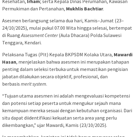
Kesehatan,
Irham
; serta Kepala Dinas Perumahan, Kawasan
Permukiman dan Pertanahan,
Mukhlis Bachtiar
.
Asesmen berlangsung selama dua hari, Kamis–Jumat (23–
24/10/2025), mulai pukul 07.00 Wita hingga selesai, bertempat
di Ruang
Assessment Center
(Aula Dhacara) Polda Sulawesi
Tenggara, Kendari.
Pelaksana Tugas (Plt) Kepala BKPSDM Kolaka Utara,
Mawardi
Hasan
, menjelaskan bahwa asesmen ini merupakan tahapan
penting dalam seleksi terbuka untuk memastikan pengisian
jabatan dilakukan secara objektif, profesional, dan
berbasis
merit system
.
“Tujuan utama asesmen ini adalah mengevaluasi kompetensi
dan potensi setiap peserta untuk mengukur sejauh mana
kemampuan mereka sesuai dengan kebutuhan organisasi. Dari
situ dapat diidentifikasi kekuatan serta area yang perlu
dikembangkan,” ujar Mawardi, Kamis (23/10/2025).
Ia menambahkan, kegiatan ini tidak hanya menyasar calon