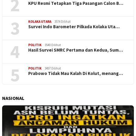
2
KPU Resmi Tetapkan Tiga Pasangan Calon B…
3
KOLAKA UTARA
3574 Dilihat
Survei Indo Barometer Pilkada Kolaka Uta…
4
POLITIK
3540 Dilihat
Hasil Survei SMRC Pertama dan Kedua, Sum…
5
POLITIK
3497 Dilihat
Prabowo Tidak Mau Kalah Di Kolut, menang…
NASIONAL