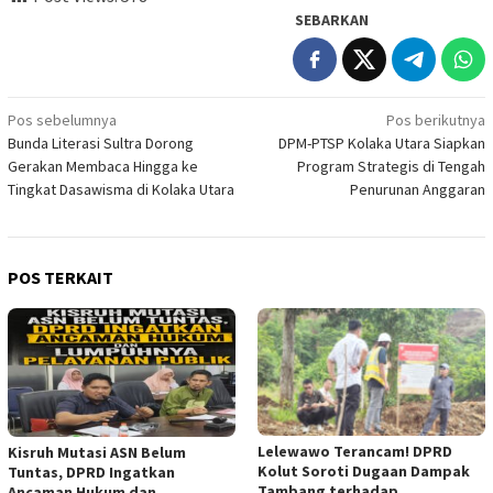
SEBARKAN
Navigasi
Pos sebelumnya
Pos berikutnya
Bunda Literasi Sultra Dorong
DPM-PTSP Kolaka Utara Siapkan
pos
Gerakan Membaca Hingga ke
Program Strategis di Tengah
Tingkat Dasawisma di Kolaka Utara
Penurunan Anggaran
POS TERKAIT
Lelewawo Terancam! DPRD
Kisruh Mutasi ASN Belum
Kolut Soroti Dugaan Dampak
Tuntas, DPRD Ingatkan
Tambang terhadap
Ancaman Hukum dan