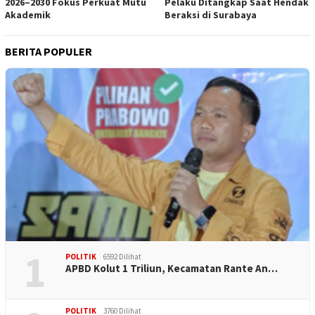
2026–2030 Fokus Perkuat Mutu
Pelaku Ditangkap Saat Hendak
Akademik
Beraksi di Surabaya
BERITA POPULER
1
POLITIK
6592 Dilihat
APBD Kolut 1 Triliun, Kecamatan Rante An…
POLITIK
3760 Dilihat