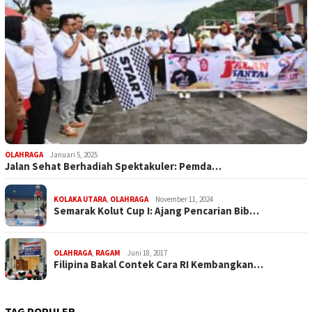
OLAHRAGA
Januari 5, 2025
Jalan Sehat Berhadiah Spektakuler: Pemda…
KOLAKA UTARA
,
OLAHRAGA
November 11, 2024
Semarak Kolut Cup I: Ajang Pencarian Bib…
OLAHRAGA
,
RAGAM
Juni 18, 2017
Filipina Bakal Contek Cara RI Kembangkan…
TAG POPULER