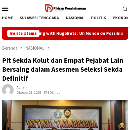
Loncat
Menu
ke
Mobile
konten
HOME
SULAWESI TENGGARA
NASIONAL
POLITIK
EKONOM
rsive Gaming with HugoBets : Un Monde de Possibilités Infinies
Berita Utama
Beranda
NASIONAL
Plt Sekda Kolut dan Empat Pejabat Lain
Bersaing dalam Asesmen Seleksi Sekda
Definitif
Admin
Oktober 23, 2025
578 Dilihat