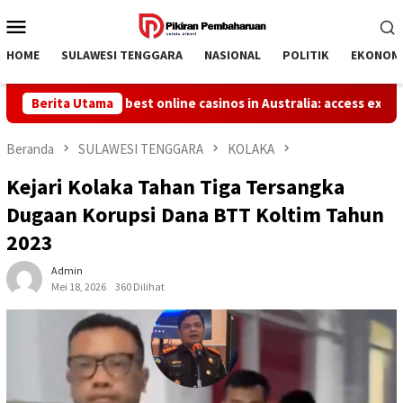
Loncat
Menu
ke
Mobile
konten
HOME
SULAWESI TENGGARA
NASIONAL
POLITIK
EKONOM
ive into the best online casinos in Australia: access exclusive p
Berita Utama
Beranda
SULAWESI TENGGARA
KOLAKA
Kejari Kolaka Tahan Tiga Tersangka
Dugaan Korupsi Dana BTT Koltim Tahun
2023
Admin
Mei 18, 2026
360 Dilihat