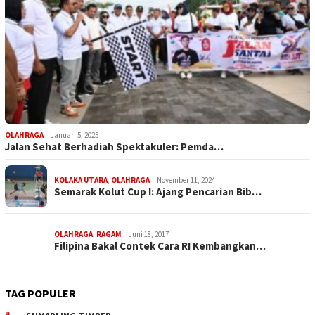
OLAHRAGA
Januari 5, 2025
Jalan Sehat Berhadiah Spektakuler: Pemda…
KOLAKA UTARA
,
OLAHRAGA
November 11, 2024
Semarak Kolut Cup I: Ajang Pencarian Bib…
OLAHRAGA
,
RAGAM
Juni 18, 2017
Filipina Bakal Contek Cara RI Kembangkan…
TAG POPULER