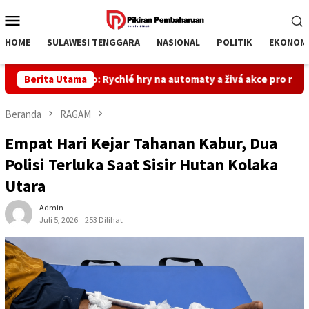
Loncat
Menu
ke
Mobile
konten
HOME
SULAWESI TENGGARA
NASIONAL
POLITIK
EKONOM
Vulkan Casino: Rychlé hry na automaty a živá akce pro rychlé výh
Berita Utama
Beranda
RAGAM
Empat Hari Kejar Tahanan Kabur, Dua
Polisi Terluka Saat Sisir Hutan Kolaka
Utara
Admin
Juli 5, 2026
253 Dilihat