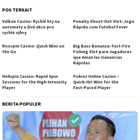
POS TERKAIT
Vulkan Casino: Rychlé hry na
Penalty Shoot-Out Slot: Jogo
automaty a živá akce pro
Rápido com Futebol Fever
rychlé výhry
Roospin Casino: Quick Wins on
Big Bass Bonanza: Fast‑Fire
the Go
Fishing Slot para Jugadores
que Aman las Ganancias
Rápidas
Hellspin Casino: Rapid Spin
Pokiez Online Casino –
Sessions for the High‑Intensity
Quick‑Hit Wins for the
Player
Fast‑Paced Player
BERITA POPULER