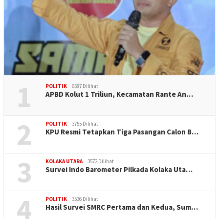
1
POLITIK
6587 Dilihat
APBD Kolut 1 Triliun, Kecamatan Rante An…
2
POLITIK
3755 Dilihat
KPU Resmi Tetapkan Tiga Pasangan Calon B…
3
KOLAKA UTARA
3572 Dilihat
Survei Indo Barometer Pilkada Kolaka Uta…
4
POLITIK
3536 Dilihat
Hasil Survei SMRC Pertama dan Kedua, Sum…