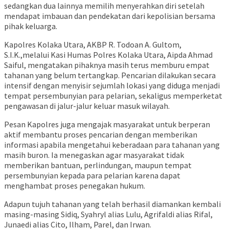
sedangkan dua lainnya memilih menyerahkan diri setelah
mendapat imbauan dan pendekatan dari kepolisian bersama
pihak keluarga.
Kapolres Kolaka Utara, AKBP R. Todoan A. Gultom,
S.I.K.,melalui Kasi Humas Polres Kolaka Utara, Aipda Ahmad
Saiful, mengatakan pihaknya masih terus memburu empat
tahanan yang belum tertangkap. Pencarian dilakukan secara
intensif dengan menyisir sejumlah lokasi yang diduga menjadi
tempat persembunyian para pelarian, sekaligus memperketat
pengawasan di jalur-jalur keluar masuk wilayah.
Pesan Kapolres juga mengajak masyarakat untuk berperan
aktif membantu proses pencarian dengan memberikan
informasi apabila mengetahui keberadaan para tahanan yang
masih buron. Ia menegaskan agar masyarakat tidak
memberikan bantuan, perlindungan, maupun tempat
persembunyian kepada para pelarian karena dapat
menghambat proses penegakan hukum.
Adapun tujuh tahanan yang telah berhasil diamankan kembali
masing-masing Sidiq, Syahryl alias Lulu, Agrifaldi alias Rifal,
Junaedi alias Cito, Ilham, Parel, dan Irwan.