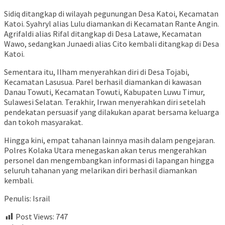
Sidiq ditangkap di wilayah pegunungan Desa Katoi, Kecamatan
Katoi. Syahryl alias Lulu diamankan di Kecamatan Rante Angin.
Agrifaldi alias Rifal ditangkap di Desa Latawe, Kecamatan
Wawo, sedangkan Junaedi alias Cito kembali ditangkap di Desa
Katoi.
Sementara itu, Ilham menyerahkan diri di Desa Tojabi,
Kecamatan Lasusua. Parel berhasil diamankan di kawasan
Danau Towuti, Kecamatan Towuti, Kabupaten Luwu Timur,
Sulawesi Selatan. Terakhir, Irwan menyerahkan diri setelah
pendekatan persuasif yang dilakukan aparat bersama keluarga
dan tokoh masyarakat.
Hingga kini, empat tahanan lainnya masih dalam pengejaran.
Polres Kolaka Utara menegaskan akan terus mengerahkan
personel dan mengembangkan informasi di lapangan hingga
seluruh tahanan yang melarikan diri berhasil diamankan
kembali.
Penulis: Israil
Post Views:
747