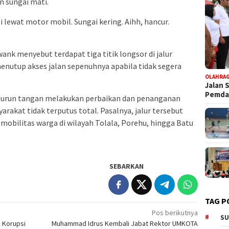
n sungai mati.
i lewat motor mobil. Sungai kering. Aihh, hancur.
nk menyebut terdapat tiga titik longsor di jalur
enutup akses jalan sepenuhnya apabila tidak segera
OLAHRA
Jalan 
Pemd
turun tangan melakukan perbaikan dan penanganan
arakat tidak terputus total. Pasalnya, jalur tersebut
mobilitas warga di wilayah Tolala, Porehu, hingga Batu
SEBARKAN
TAG P
Pos berikutnya
SU
n Korupsi
Muhammad Idrus Kembali Jabat Rektor UMKOTA