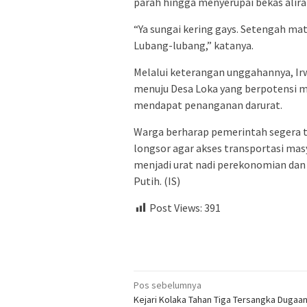
parah hingga menyerupai bekas alira
“Ya sungai kering gays. Setengah mat
Lubang-lubang,” katanya.
Melalui keterangan unggahannya, Irwa
menuju Desa Loka yang berpotensi m
mendapat penanganan darurat.
Warga berharap pemerintah segera 
longsor agar akses transportasi masy
menjadi urat nadi perekonomian dan 
Putih. (IS)
Post Views:
391
Navigasi
Pos sebelumnya
Kejari Kolaka Tahan Tiga Tersangka Dugaa
pos