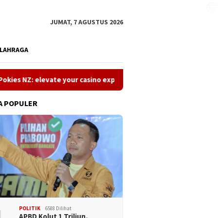
JUMAT, 7 AGUSTUS 2026
LAHRAGA
 elevate your casino experience today
TMZbet‑AUS Casino
A POPULER
POLITIK
6588 Dilihat
APBD Kolut 1 Triliun,