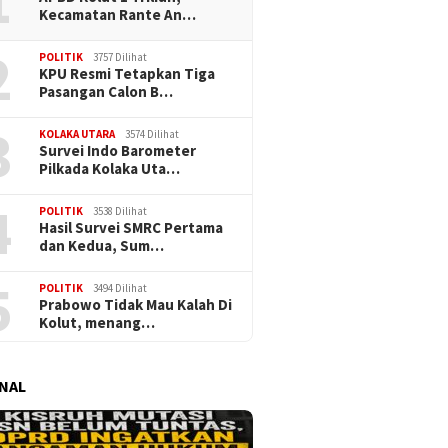
1
Kecamatan Rante An…
2
POLITIK
3757 Dilihat
KPU Resmi Tetapkan Tiga
Pasangan Calon B…
3
KOLAKA UTARA
3574 Dilihat
Survei Indo Barometer
Pilkada Kolaka Uta…
4
POLITIK
3538 Dilihat
Hasil Survei SMRC Pertama
dan Kedua, Sum…
5
POLITIK
3494 Dilihat
Prabowo Tidak Mau Kalah Di
Kolut, menang…
NAL