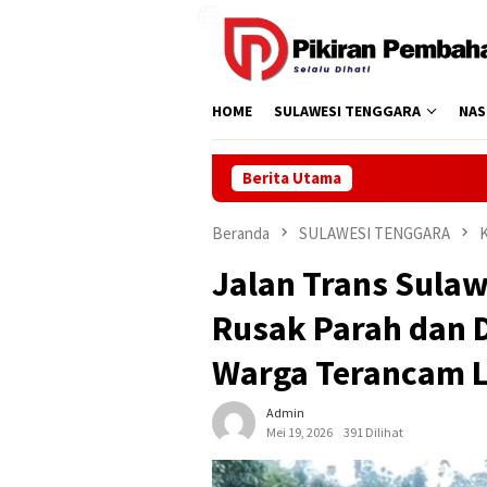
Loncat
ke
konten
HOME
SULAWESI TENGGARA
NAS
Berita Utama
Beranda
SULAWESI TENGGARA
Jalan Trans Sulaw
Rusak Parah dan D
Warga Terancam 
Admin
Mei 19, 2026
391 Dilihat