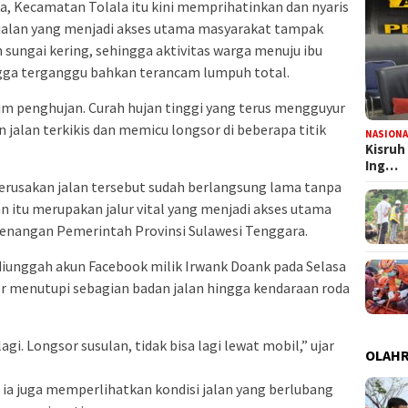
ka, Kecamatan Tolala itu kini memprihatinkan dan nyaris
n jalan yang menjadi akses utama masyarakat tampak
 sungai kering, sehingga aktivitas warga menuju ibu
ga terganggu bahkan terancam lumpuh total.
m penghujan. Curah hujan tinggi yang terus mengguyur
jalan terkikis dan memicu longsor di beberapa titik
NASIONA
Kisruh
Ing…
rusakan jalan tersebut sudah berlangsung lama tanpa
an itu merupakan jalur vital yang menjadi akses utama
enangan Pemerintah Provinsi Sulawesi Tenggara.
 diunggah akun Facebook milik Irwank Doank pada Selasa
sor menutupi sebagian badan jalan hingga kendaraan roda
lagi. Longsor susulan, tidak bisa lagi lewat mobil,” ujar
OLAH
k, ia juga memperlihatkan kondisi jalan yang berlubang