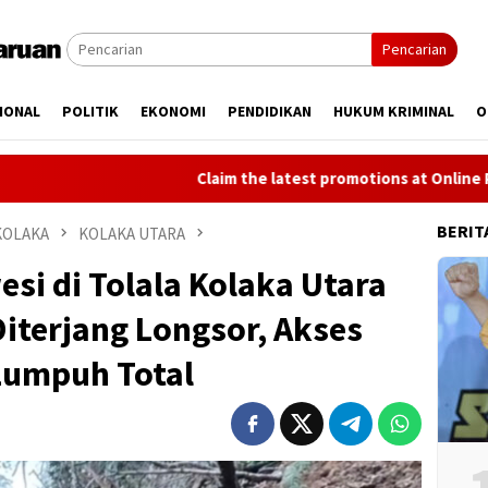
Pencarian
IONAL
POLITIK
EKONOMI
PENDIDIKAN
HUKUM KRIMINAL
O
Claim the latest promotions at Online Pokies NZ:
BERIT
KOLAKA
KOLAKA UTARA
esi di Tolala Kolaka Utara
iterjang Longsor, Akses
Lumpuh Total