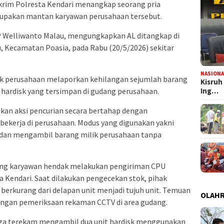
skrim Polresta Kendari menangkap seorang pria
merupakan mantan karyawan perusahaan tersebut.
P Welliwanto Malau, mengungkapkan AL ditangkap di
, Kecamatan Poasia, pada Rabu (20/5/2026) sekitar
NASIONA
ak perusahaan melaporkan kehilangan sejumlah barang
Kisruh
hardisk yang tersimpan di gudang perusahaan.
Ing…
ukan aksi pencurian secara bertahap dengan
ekerja di perusahaan. Modus yang digunakan yakni
dan mengambil barang milik perusahaan tanpa
rang karyawan hendak melakukan pengiriman CPU
a Kendari. Saat dilakukan pengecekan stok, pihak
rkurang dari delapan unit menjadi tujuh unit. Temuan
OLAH
dengan pemeriksaan rekaman CCTV di area gudang.
duga terekam mengambil dua unit hardisk menggunakan