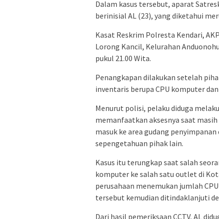
Dalam kasus tersebut, aparat Satre
berinisial AL (23), yang diketahui 
Kasat Reskrim Polresta Kendari, AK
Lorong Kancil, Kelurahan Anduonohu
pukul 21.00 Wita.
Penangkapan dilakukan setelah pih
inventaris berupa CPU komputer dan 
Menurut polisi, pelaku diduga melak
memanfaatkan aksesnya saat masih b
masuk ke area gudang penyimpanan 
sepengetahuan pihak lain.
Kasus itu terungkap saat salah seo
komputer ke salah satu outlet di Kot
perusahaan menemukan jumlah CPU be
tersebut kemudian ditindaklanjuti 
Dari hasil pemeriksaan CCTV, AL di