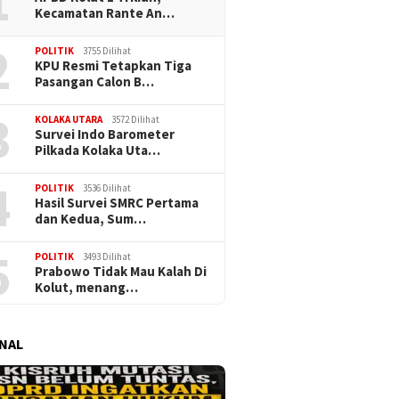
1
Kecamatan Rante An…
2
POLITIK
3755 Dilihat
KPU Resmi Tetapkan Tiga
Pasangan Calon B…
3
KOLAKA UTARA
3572 Dilihat
Survei Indo Barometer
Pilkada Kolaka Uta…
4
POLITIK
3536 Dilihat
Hasil Survei SMRC Pertama
dan Kedua, Sum…
5
POLITIK
3493 Dilihat
Prabowo Tidak Mau Kalah Di
Kolut, menang…
NAL