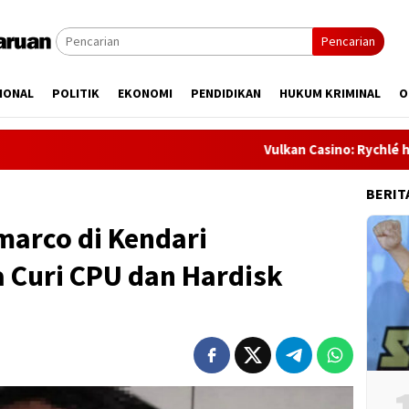
Pencarian
IONAL
POLITIK
EKONOMI
PENDIDIKAN
HUKUM KRIMINAL
O
Vulkan Casino: Rychlé hry na auto
BERIT
marco di Kendari
 Curi CPU dan Hardisk