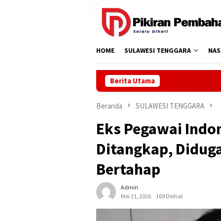
Loncat
ke
konten
HOME
SULAWESI TENGGARA
NAS
Berita Utama
Beranda
SULAWESI TENGGARA
Eks Pegawai Indo
Ditangkap, Diduga
Bertahap
Admin
Mei 21, 2026
169 Dilihat