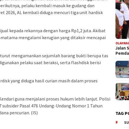
 berikutnya, pelaku kembali masuk ke gudang dan
t 2026, AL kembali diduga mencuri tiga unit hardisk
dijual kepada rekannya dengan harga Rp1,2 juta. Akibat
rismatama mengalami kerugian yang ditaksir mencapai
OLAHRA
Jalan 
Pemd
 turut mengamankan sejumlah barang bukti berupa tas
igunakan pelaku saat beraksi, serta flashdisk berisi
rdisk yang diduga hasil curian masih dalam proses
 Kendari guna menjalani proses hukum lebih lanjut. Polisi
7 subsider Pasal 476 Undang-Undang Nomor 1 Tahun
ana pencurian. (IS)
TAG P
SU