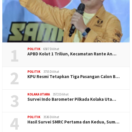
1
POLITIK
6587 Dilihat
APBD Kolut 1 Triliun, Kecamatan Rante An…
2
POLITIK
3755 Dilihat
KPU Resmi Tetapkan Tiga Pasangan Calon B…
3
KOLAKA UTARA
3572 Dilihat
Survei Indo Barometer Pilkada Kolaka Uta…
4
POLITIK
3536 Dilihat
Hasil Survei SMRC Pertama dan Kedua, Sum…