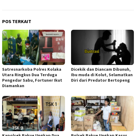
POS TERKAIT
Satresnarkoba Polres Kolaka
Dicekik dan Diancam Dibunuh,
Utara Ringkus Dua Terduga
Ibu muda di Kolut, Selamatkan
Pengedar Sabu, Fortuner Ikut
Diri dari Predator Bertopeng
Diamankan
Kapolsek Pakue Ungkap Dua
Polsek Pakue Ungkap Kasus