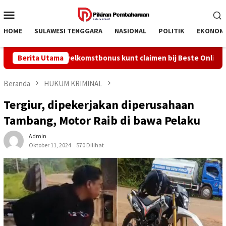
Loncat
Menu
ke
Mobile
konten
HOME
SULAWESI TENGGARA
NASIONAL
POLITIK
EKONOM
e de beste welkomstbonus kunt claimen bij Beste Online Casino 
Berita Utama
Beranda
HUKUM KRIMINAL
Tergiur, dipekerjakan diperusahaan
Tambang, Motor Raib di bawa Pelaku
Admin
Oktober 11, 2024
570 Dilihat