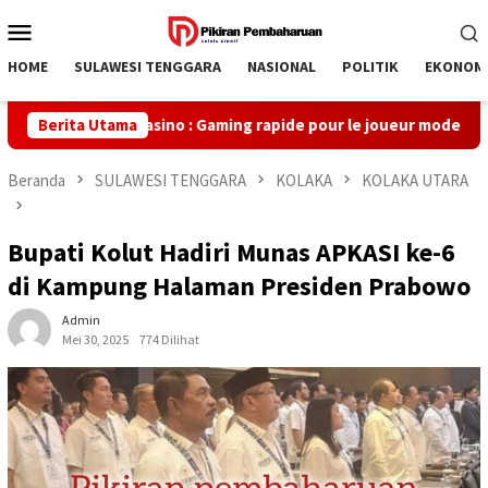
Loncat
Menu
ke
Mobile
konten
HOME
SULAWESI TENGGARA
NASIONAL
POLITIK
EKONOM
Magnius Casino : Gaming rapide pour le joueur moderne
Berita Utama
Beranda
SULAWESI TENGGARA
KOLAKA
KOLAKA UTARA
Bupati Kolut Hadiri Munas APKASI ke-6
di Kampung Halaman Presiden Prabowo
Admin
Mei 30, 2025
774 Dilihat