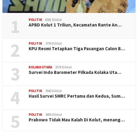
1
POLITIK
6591 Dilihat
APBD Kolut 1 Triliun, Kecamatan Rante An…
2
POLITIK
3759 Dilihat
KPU Resmi Tetapkan Tiga Pasangan Calon B…
3
KOLAKA UTARA
3574 Dilihat
Survei Indo Barometer Pilkada Kolaka Uta…
4
POLITIK
3540 Dilihat
Hasil Survei SMRC Pertama dan Kedua, Sum…
5
POLITIK
3495 Dilihat
Prabowo Tidak Mau Kalah Di Kolut, menang…