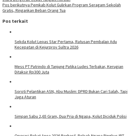
Pos berikutnya
Pemkab Kolut Gulirkan Program Seragam Sekolah
Gratis, Ringankan Beban Orang Tua
Pos terkait
Sekda Kolut Lepas Star Pertama, Ratusan Pembalap Adu
Kecepatan di Kejurprov Sultra 2026
Mess PT Patrindo di Tanjung Patika Ludes Terbakar, Kerugian
Ditaksir Rp300 Juta
Soroti Pelantikan ASN, Abu Muslim: DPRD Bukan Cari Salah, Tapi
Jaga Aturan
Simpan Sabu 2,65 Gram, Dua Pria di Ngapa, Kolut Diciduk Polisi
Operasi Pekat Anoa 2026 Berhasil, Polsek Ngapa Ringkus IRT