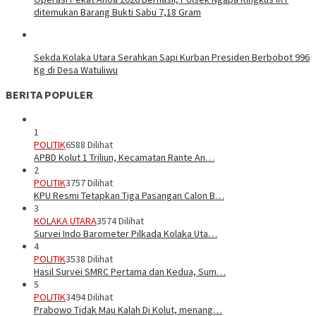
ditemukan Barang Bukti Sabu 7,18 Gram
Sekda Kolaka Utara Serahkan Sapi Kurban Presiden Berbobot 996
Kg di Desa Watuliwu
BERITA POPULER
1
POLITIK
6588 Dilihat
APBD Kolut 1 Triliun, Kecamatan Rante An…
2
POLITIK
3757 Dilihat
KPU Resmi Tetapkan Tiga Pasangan Calon B…
3
KOLAKA UTARA
3574 Dilihat
Survei Indo Barometer Pilkada Kolaka Uta…
4
POLITIK
3538 Dilihat
Hasil Survei SMRC Pertama dan Kedua, Sum…
5
POLITIK
3494 Dilihat
Prabowo Tidak Mau Kalah Di Kolut, menang…