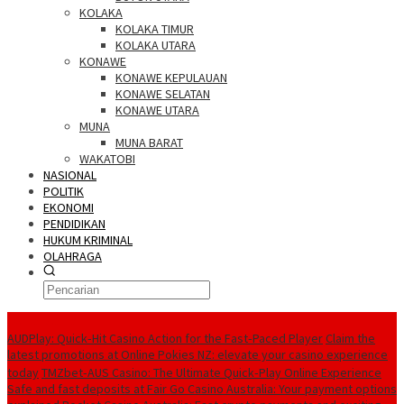
KOLAKA
KOLAKA TIMUR
KOLAKA UTARA
KONAWE
KONAWE KEPULAUAN
KONAWE SELATAN
KONAWE UTARA
MUNA
MUNA BARAT
WAKATOBI
NASIONAL
POLITIK
EKONOMI
PENDIDIKAN
HUKUM KRIMINAL
OLAHRAGA
Berita Utama
AUDPlay: Quick‑Hit Casino Action for the Fast‑Paced Player
Claim the
latest promotions at Online Pokies NZ: elevate your casino experience
today
TMZbet‑AUS Casino: The Ultimate Quick‑Play Online Experience
Safe and fast deposits at Fair Go Casino Australia: Your payment options