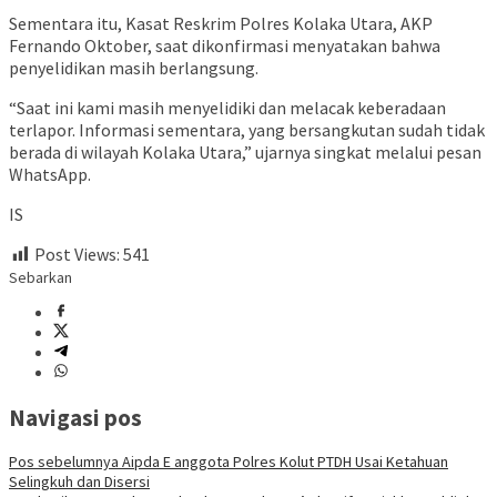
Sementara itu, Kasat Reskrim Polres Kolaka Utara, AKP
Fernando Oktober, saat dikonfirmasi menyatakan bahwa
penyelidikan masih berlangsung.
“Saat ini kami masih menyelidiki dan melacak keberadaan
terlapor. Informasi sementara, yang bersangkutan sudah tidak
berada di wilayah Kolaka Utara,” ujarnya singkat melalui pesan
WhatsApp.
IS
Post Views:
541
Sebarkan
Navigasi pos
Pos sebelumnya
Aipda E anggota Polres Kolut PTDH Usai Ketahuan
Selingkuh dan Disersi