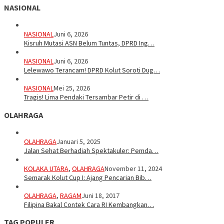
NASIONAL
NASIONAL
Juni 6, 2026
Kisruh Mutasi ASN Belum Tuntas, DPRD Ing…
NASIONAL
Juni 6, 2026
Lelewawo Terancam! DPRD Kolut Soroti Dug…
NASIONAL
Mei 25, 2026
Tragis! Lima Pendaki Tersambar Petir di …
OLAHRAGA
OLAHRAGA
Januari 5, 2025
Jalan Sehat Berhadiah Spektakuler: Pemda…
KOLAKA UTARA
,
OLAHRAGA
November 11, 2024
Semarak Kolut Cup I: Ajang Pencarian Bib…
OLAHRAGA
,
RAGAM
Juni 18, 2017
Filipina Bakal Contek Cara RI Kembangkan…
TAG POPULER