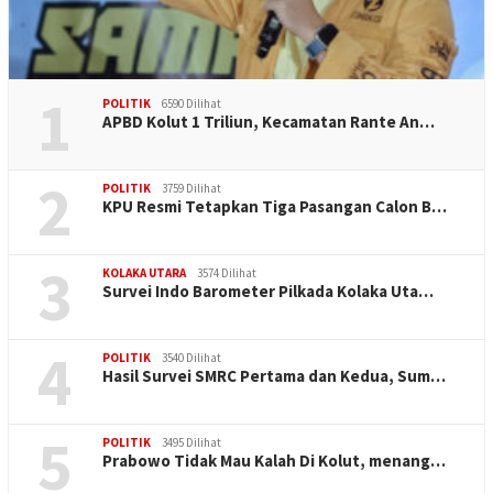
1
POLITIK
6590 Dilihat
APBD Kolut 1 Triliun, Kecamatan Rante An…
2
POLITIK
3759 Dilihat
KPU Resmi Tetapkan Tiga Pasangan Calon B…
3
KOLAKA UTARA
3574 Dilihat
Survei Indo Barometer Pilkada Kolaka Uta…
4
POLITIK
3540 Dilihat
Hasil Survei SMRC Pertama dan Kedua, Sum…
5
POLITIK
3495 Dilihat
Prabowo Tidak Mau Kalah Di Kolut, menang…