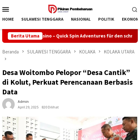
Loncat
Menu
ke
Mobile
konten
HOME
SULAWESI TENGGARA
NASIONAL
POLITIK
EKONOM
Rollero Casino – Quick Spin Adventures für den schnelllebigen 
Berita Utama
Beranda
SULAWESI TENGGARA
KOLAKA
KOLAKA UTARA
Desa Woitombo Pelopor “Desa Cantik”
di Kolut, Perkuat Perencanaan Berbasis
Data
Admin
April 29, 2025
820 Dilihat