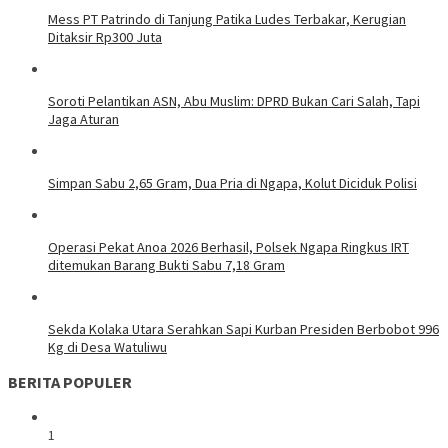
Mess PT Patrindo di Tanjung Patika Ludes Terbakar, Kerugian
Ditaksir Rp300 Juta
Soroti Pelantikan ASN, Abu Muslim: DPRD Bukan Cari Salah, Tapi
Jaga Aturan
Simpan Sabu 2,65 Gram, Dua Pria di Ngapa, Kolut Diciduk Polisi
Operasi Pekat Anoa 2026 Berhasil, Polsek Ngapa Ringkus IRT
ditemukan Barang Bukti Sabu 7,18 Gram
Sekda Kolaka Utara Serahkan Sapi Kurban Presiden Berbobot 996
Kg di Desa Watuliwu
BERITA POPULER
1