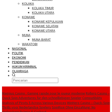
KOLAKA
KOLAKA TIMUR
KOLAKA UTARA
KONAWE
KONAWE KEPULAUAN
KONAWE SELATAN
KONAWE UTARA
MUNA
MUNA BARAT
WAKATOBI
NASIONAL
POLITIK
EKONOMI
PENDIDIKAN
HUKUM KRIMINAL
OLAHRAGA
Berita Utama
Magnius Casino : Gaming rapide pour le joueur moderne
Rollero Casino –
Quick Spin Adventures für den schnelllebigen Spieler
Compatibility
Analysis of Pirots 5 Across Various Devices
WinHero Casino – Quick‑Spin
Thrills voor Nederlandse Spelers
SpinRise Ohne Einzahlung: No
Vorleistung Prämie & Cashout