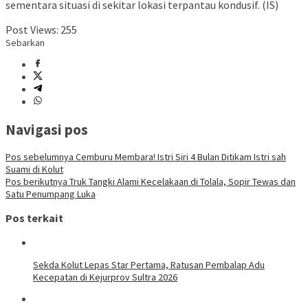
sementara situasi di sekitar lokasi terpantau kondusif. (IS)
Post Views:
255
Sebarkan
Navigasi pos
Pos sebelumnya
Cemburu Membara! Istri Siri 4 Bulan Ditikam Istri sah
Suami di Kolut
Pos berikutnya
Truk Tangki Alami Kecelakaan di Tolala, Sopir Tewas dan
Satu Penumpang Luka
Pos terkait
Sekda Kolut Lepas Star Pertama, Ratusan Pembalap Adu
Kecepatan di Kejurprov Sultra 2026