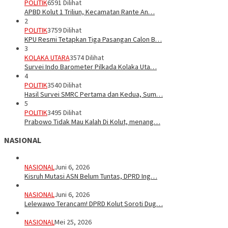
POLITIK
6591 Dilihat
APBD Kolut 1 Triliun, Kecamatan Rante An…
2
POLITIK
3759 Dilihat
KPU Resmi Tetapkan Tiga Pasangan Calon B…
3
KOLAKA UTARA
3574 Dilihat
Survei Indo Barometer Pilkada Kolaka Uta…
4
POLITIK
3540 Dilihat
Hasil Survei SMRC Pertama dan Kedua, Sum…
5
POLITIK
3495 Dilihat
Prabowo Tidak Mau Kalah Di Kolut, menang…
NASIONAL
NASIONAL
Juni 6, 2026
Kisruh Mutasi ASN Belum Tuntas, DPRD Ing…
NASIONAL
Juni 6, 2026
Lelewawo Terancam! DPRD Kolut Soroti Dug…
NASIONAL
Mei 25, 2026