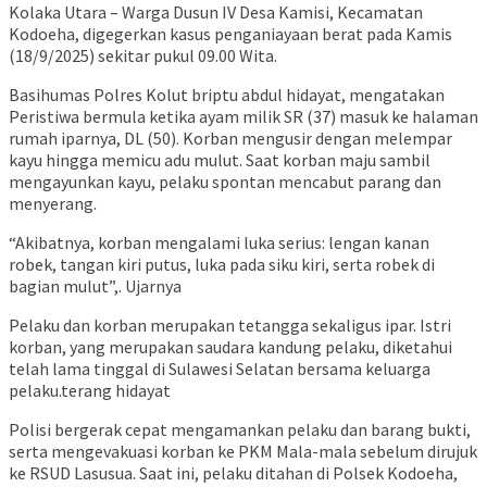
Kolaka Utara – Warga Dusun IV Desa Kamisi, Kecamatan
Kodoeha, digegerkan kasus penganiayaan berat pada Kamis
(18/9/2025) sekitar pukul 09.00 Wita.
Basihumas Polres Kolut briptu abdul hidayat, mengatakan
Peristiwa bermula ketika ayam milik SR (37) masuk ke halaman
rumah iparnya, DL (50). Korban mengusir dengan melempar
kayu hingga memicu adu mulut. Saat korban maju sambil
mengayunkan kayu, pelaku spontan mencabut parang dan
menyerang.
“Akibatnya, korban mengalami luka serius: lengan kanan
robek, tangan kiri putus, luka pada siku kiri, serta robek di
bagian mulut”,. Ujarnya
Pelaku dan korban merupakan tetangga sekaligus ipar. Istri
korban, yang merupakan saudara kandung pelaku, diketahui
telah lama tinggal di Sulawesi Selatan bersama keluarga
pelaku.terang hidayat
Polisi bergerak cepat mengamankan pelaku dan barang bukti,
serta mengevakuasi korban ke PKM Mala-mala sebelum dirujuk
ke RSUD Lasusua. Saat ini, pelaku ditahan di Polsek Kodoeha,