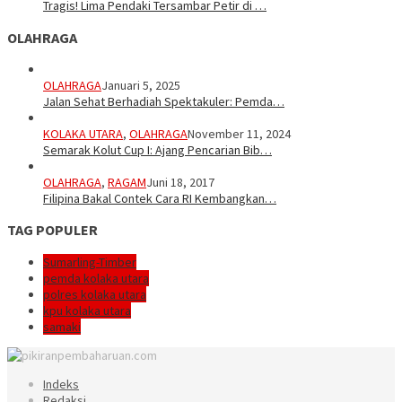
Tragis! Lima Pendaki Tersambar Petir di …
OLAHRAGA
OLAHRAGA
Januari 5, 2025
Jalan Sehat Berhadiah Spektakuler: Pemda…
KOLAKA UTARA
,
OLAHRAGA
November 11, 2024
Semarak Kolut Cup I: Ajang Pencarian Bib…
OLAHRAGA
,
RAGAM
Juni 18, 2017
Filipina Bakal Contek Cara RI Kembangkan…
TAG POPULER
Sumarling-Timber
pemda kolaka utara
polres kolaka utara
kpu kolaka utara
samaki
Indeks
Redaksi