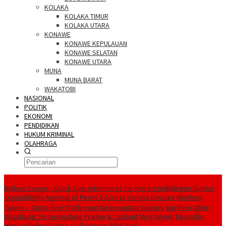
KOLAKA
KOLAKA TIMUR
KOLAKA UTARA
KONAWE
KONAWE KEPULAUAN
KONAWE SELATAN
KONAWE UTARA
MUNA
MUNA BARAT
WAKATOBI
NASIONAL
POLITIK
EKONOMI
PENDIDIKAN
HUKUM KRIMINAL
OLAHRAGA
Berita Utama
Rollero Casino – Quick Spin Adventures für den schnelllebigen Spieler
Compatibility Analysis of Pirots 5 Across Various Devices
WinHero
Casino – Quick‑Spin Thrills voor Nederlandse Spelers
SpinRise Ohne
Einzahlung: No Vorleistung Prämie & Cashout
Mire figyelj, ha legális
Magyar Online Casino-t választasz 2026-ban?