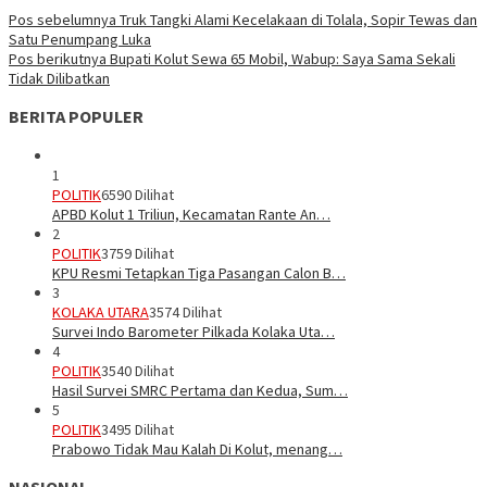
Pos sebelumnya
Truk Tangki Alami Kecelakaan di Tolala, Sopir Tewas dan
Satu Penumpang Luka
Pos berikutnya
Bupati Kolut Sewa 65 Mobil, Wabup: Saya Sama Sekali
Tidak Dilibatkan
BERITA POPULER
1
POLITIK
6590 Dilihat
APBD Kolut 1 Triliun, Kecamatan Rante An…
2
POLITIK
3759 Dilihat
KPU Resmi Tetapkan Tiga Pasangan Calon B…
3
KOLAKA UTARA
3574 Dilihat
Survei Indo Barometer Pilkada Kolaka Uta…
4
POLITIK
3540 Dilihat
Hasil Survei SMRC Pertama dan Kedua, Sum…
5
POLITIK
3495 Dilihat
Prabowo Tidak Mau Kalah Di Kolut, menang…