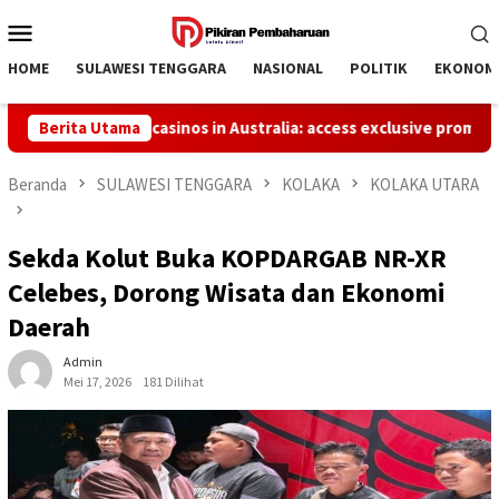
Loncat
Menu
ke
Mobile
konten
HOME
SULAWESI TENGGARA
NASIONAL
POLITIK
EKONOM
st online casinos in Australia: access exclusive promotions and r
Berita Utama
Beranda
SULAWESI TENGGARA
KOLAKA
KOLAKA UTARA
Sekda Kolut Buka KOPDARGAB NR-XR
Celebes, Dorong Wisata dan Ekonomi
Daerah
Admin
Mei 17, 2026
181 Dilihat