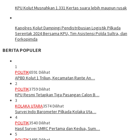
KPU Kolut Musnahkan 1.331 Kertas suara lebih maupun rusak
Kapolres Kolut Dampingi Pendistribusian Logistik Pilkada
Serentak 2024 Bersama KPU, Tim Asistensi Polda Sultra, dan
Forkopimda
BERITA POPULER
1
POLITIK
6591 Dilihat
APBD Kolut 1 Triliun, Kecamatan Rante An…
2
POLITIK
3759 Dilihat
KPU Resmi Tetapkan Tiga Pasangan Calon B…
3
KOLAKA UTARA
3574 Dilihat
Survei Indo Barometer Pilkada Kolaka Uta…
4
POLITIK
3540 Dilihat
Hasil Survei SMRC Pertama dan Kedua, Sum…
5
POLITIK
3495 Dilihat