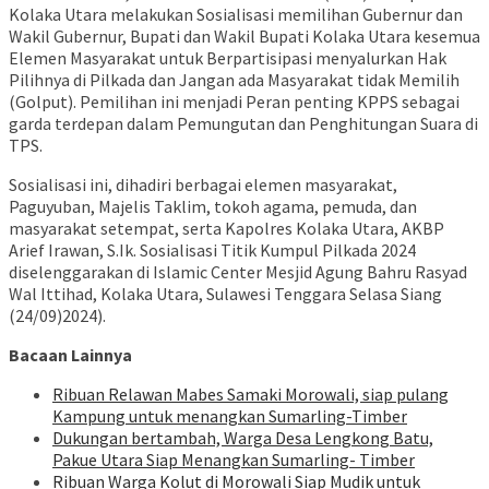
Kolaka Utara melakukan Sosialisasi memilihan Gubernur dan
Wakil Gubernur, Bupati dan Wakil Bupati Kolaka Utara kesemua
Elemen Masyarakat untuk Berpartisipasi menyalurkan Hak
Pilihnya di Pilkada dan Jangan ada Masyarakat tidak Memilih
(Golput). Pemilihan ini menjadi Peran penting KPPS sebagai
garda terdepan dalam Pemungutan dan Penghitungan Suara di
TPS.
Sosialisasi ini, dihadiri berbagai elemen masyarakat,
Paguyuban, Majelis Taklim, tokoh agama, pemuda, dan
masyarakat setempat, serta Kapolres Kolaka Utara, AKBP
Arief Irawan, S.Ik. Sosialisasi Titik Kumpul Pilkada 2024
diselenggarakan di Islamic Center Mesjid Agung Bahru Rasyad
Wal Ittihad, Kolaka Utara, Sulawesi Tenggara Selasa Siang
(24/09)2024).
Bacaan Lainnya
Ribuan Relawan Mabes Samaki Morowali, siap pulang
Kampung untuk menangkan Sumarling-Timber
Dukungan bertambah, Warga Desa Lengkong Batu,
Pakue Utara Siap Menangkan Sumarling- Timber
Ribuan Warga Kolut di Morowali Siap Mudik untuk