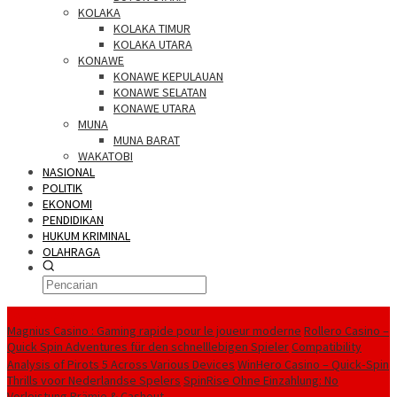
KOLAKA
KOLAKA TIMUR
KOLAKA UTARA
KONAWE
KONAWE KEPULAUAN
KONAWE SELATAN
KONAWE UTARA
MUNA
MUNA BARAT
WAKATOBI
NASIONAL
POLITIK
EKONOMI
PENDIDIKAN
HUKUM KRIMINAL
OLAHRAGA
Berita Utama
Magnius Casino : Gaming rapide pour le joueur moderne
Rollero Casino –
Quick Spin Adventures für den schnelllebigen Spieler
Compatibility
Analysis of Pirots 5 Across Various Devices
WinHero Casino – Quick‑Spin
Thrills voor Nederlandse Spelers
SpinRise Ohne Einzahlung: No
Vorleistung Prämie & Cashout