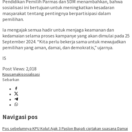
Pendidikan Pemilih Parmas dan SDM menambahkan, bahwa
sosialisasi ini bertujuan untuk meningkatkan kesadaran
masyarakat tentang pentingnya berpartisipasi dalam
pemilihan.
Ia mengajak semua hadir untuk menjaga keamanan dan
kedamaian selama proses kampanye yang akan dimulai pada 25
September 2024. “Kita perlu bekerja sama untuk mewujudkan
pemilihan yang aman, damai, dan demokratis,” ujarnya.
IS
Post Views:
2,018
Kpu
samaki
sosialisasi
Sebarkan
Navigasi pos
Pos sebelumnya
KPU Kolut Ajak 3 Paslon Bupati ciptakan suasana Damai