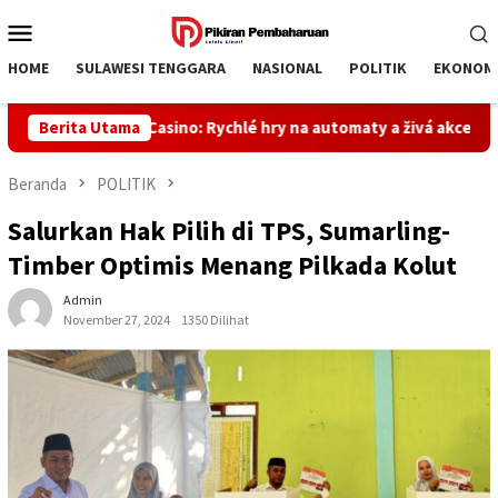
Loncat
Menu
ke
Mobile
konten
HOME
SULAWESI TENGGARA
NASIONAL
POLITIK
EKONOM
Vulkan Casino: Rychlé hry na automaty a živá akce pro rychl
Berita Utama
Beranda
POLITIK
Salurkan Hak Pilih di TPS, Sumarling-
Timber Optimis Menang Pilkada Kolut
Admin
November 27, 2024
1350 Dilihat