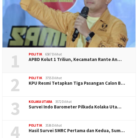
1
POLITIK
6587 Dilihat
APBD Kolut 1 Triliun, Kecamatan Rante An…
2
POLITIK
3755 Dilihat
KPU Resmi Tetapkan Tiga Pasangan Calon B…
3
KOLAKA UTARA
3572 Dilihat
Survei Indo Barometer Pilkada Kolaka Uta…
4
POLITIK
3536 Dilihat
Hasil Survei SMRC Pertama dan Kedua, Sum…