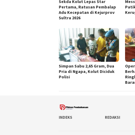
Sekda Kolut Lepas Star
Mess
Pertama, Ratusan Pembalap
Pati
Adu Kecepatan di Kejurprov
Keru
Sultra 2026
Simpan Sabu 2,65 Gram, Dua
Oper
Pria di Ngapa, Kolut Diciduk
Berh
Polisi
Ring
Bara
INDEKS
REDAKSI