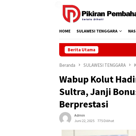
Loncat
ke
konten
HOME
SULAWESI TENGGARA
NAS
Berita Utama
Beranda
SULAWESI TENGGARA
Wabup Kolut Hadi
Sultra, Janji Bonu
Berprestasi
Admin
Juni 22, 2025
775 Dilihat