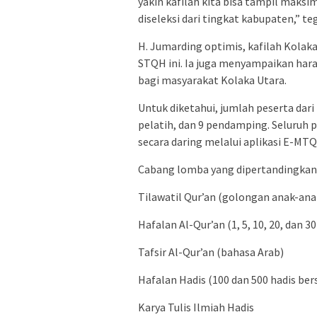
yakin kafilah kita bisa tampil maksi
diseleksi dari tingkat kabupaten,” te
H. Jumarding optimis, kafilah Kolak
STQH ini. Ia juga menyampaikan ha
bagi masyarakat Kolaka Utara.
Untuk diketahui, jumlah peserta dari
pelatih, dan 9 pendamping. Seluruh p
secara daring melalui aplikasi E-MTQ
Cabang lomba yang dipertandingkan 
Tilawatil Qur’an (golongan anak-ana
Hafalan Al-Qur’an (1, 5, 10, 20, dan 30
Tafsir Al-Qur’an (bahasa Arab)
Hafalan Hadis (100 dan 500 hadis ber
Karya Tulis Ilmiah Hadis