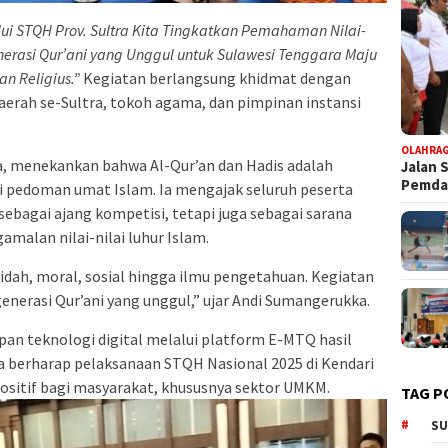
ui STQH Prov. Sultra Kita Tingkatkan Pemahaman Nilai-
erasi Qur’ani yang Unggul untuk Sulawesi Tenggara Maju
n Religius.”
Kegiatan berlangsung khidmat dengan
daerah se-Sultra, tokoh agama, dan pimpinan instansi
OLAHRA
, menekankan bahwa Al-Qur’an dan Hadis adalah
Jalan 
Pemd
i pedoman umat Islam. Ia mengajak seluruh peserta
ebagai ajang kompetisi, tetapi juga sebagai sarana
alan nilai-nilai luhur Islam.
idah, moral, sosial hingga ilmu pengetahuan. Kegiatan
nerasi Qur’ani yang unggul,” ujar Andi Sumangerukka.
an teknologi digital melalui platform E-MTQ hasil
a berharap pelaksanaan STQH Nasional 2025 di Kendari
sitif bagi masyarakat, khususnya sektor UMKM.
TAG P
SU