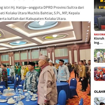
 istri Hj. Hatija—anggota DPRD Provinsi Sultra dari
ti Kolaka Utara Muchlis Bahtiar, S.Pi., MP, Kepala
rta kafilah dari Kabupaten Kolaka Utara.
NASIONA
Kisruh
Ing…
OLAH