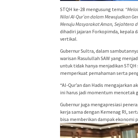
STQH ke-28 mengusung tema:
“Melal
Nilai Al-Qur’an dalam Mewujudkan Gen
Menuju Masyarakat Aman, Sejahtera da
dihadiri jajaran Forkopimda, kepala 
vertikal.
Gubernur Sultra, dalam sambutannya
warisan Rasulullah SAW yang menjad
untuk tidak hanya menjadikan STQH s
memperkuat pemahaman serta pengam
“Al-Qur’an dan Hadis mengajarkan ak
ini harus jadi momentum mencetak ge
Gubernur juga mengapresiasi penerap
kerja sama dengan Kemenag RI, sert
bisa memberikan dampak ekonomi po