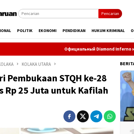
Pencarian
IONAL
POLITIK
EKONOMI
PENDIDIKAN
HUKUM KRIMINAL
O
Официальный Diamond Inferno на Slots Blog ре
BERIT
KOLAKA
KOLAKA UTARA
ri Pembukaan STQH ke-28
s Rp 25 Juta untuk Kafilah