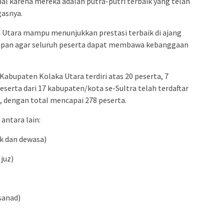
mal karena mereka adalah putra-putri terbaik yang telah
gasnya.
a Utara mampu menunjukkan prestasi terbaik di ajang
rapan agar seluruh peserta dapat membawa kebanggaan
 Kabupaten Kolaka Utara terdiri atas 20 peserta, 7
eserta dari 17 kabupaten/kota se-Sultra telah terdaftar
, dengan total mencapai 278 peserta.
antara lain:
k dan dewasa)
 juz)
sanad)