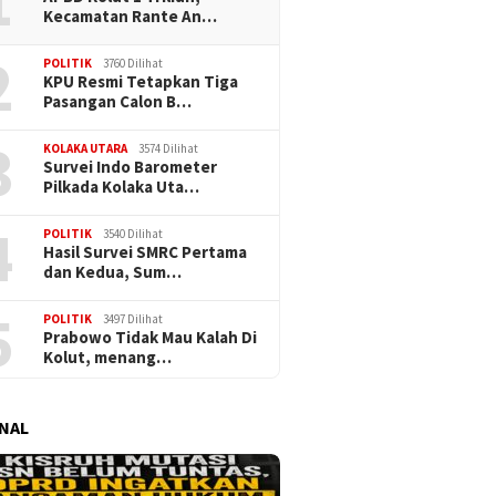
1
Kecamatan Rante An…
2
POLITIK
3760 Dilihat
KPU Resmi Tetapkan Tiga
Pasangan Calon B…
3
KOLAKA UTARA
3574 Dilihat
Survei Indo Barometer
Pilkada Kolaka Uta…
4
POLITIK
3540 Dilihat
Hasil Survei SMRC Pertama
dan Kedua, Sum…
5
POLITIK
3497 Dilihat
Prabowo Tidak Mau Kalah Di
Kolut, menang…
NAL