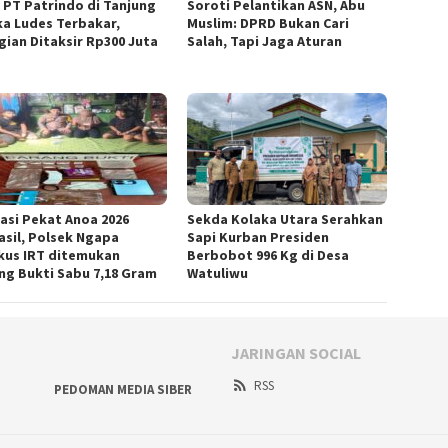
 PT Patrindo di Tanjung
Soroti Pelantikan ASN, Abu
ka Ludes Terbakar,
Muslim: DPRD Bukan Cari
gian Ditaksir Rp300 Juta
Salah, Tapi Jaga Aturan
asi Pekat Anoa 2026
Sekda Kolaka Utara Serahkan
asil, Polsek Ngapa
Sapi Kurban Presiden
kus IRT ditemukan
Berbobot 996 Kg di Desa
ng Bukti Sabu 7,18 Gram
Watuliwu
JARINGAN SOCIAL
RSS
PEDOMAN MEDIA SIBER