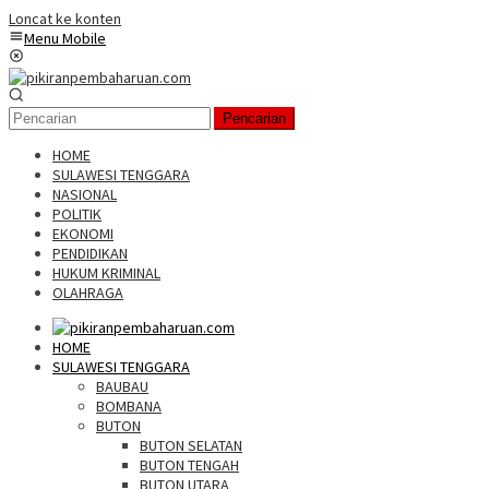
Loncat ke konten
Menu Mobile
Pencarian
HOME
SULAWESI TENGGARA
NASIONAL
POLITIK
EKONOMI
PENDIDIKAN
HUKUM KRIMINAL
OLAHRAGA
HOME
SULAWESI TENGGARA
BAUBAU
BOMBANA
BUTON
BUTON SELATAN
BUTON TENGAH
BUTON UTARA