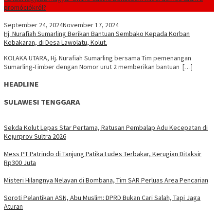
promóciókról?
September 24, 2024
November 17, 2024
Hj. Nurafiah Sumarling Berikan Bantuan Sembako Kepada Korban
Kebakaran, di Desa Lawolatu, Kolut.
KOLAKA UTARA, Hj. Nurafiah Sumarling bersama Tim pemenangan
Sumarling-Timber dengan Nomor urut 2 memberikan bantuan […]
HEADLINE
SULAWESI TENGGARA
Sekda Kolut Lepas Star Pertama, Ratusan Pembalap Adu Kecepatan di
Kejurprov Sultra 2026
Mess PT Patrindo di Tanjung Patika Ludes Terbakar, Kerugian Ditaksir
Rp300 Juta
Misteri Hilangnya Nelayan di Bombana, Tim SAR Perluas Area Pencarian
Soroti Pelantikan ASN, Abu Muslim: DPRD Bukan Cari Salah, Tapi Jaga
Aturan