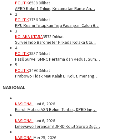
POLITIK
6588 Dilihat
APBD Kolut 1 Triliun, Kecamatan Rante An…
2
POLITIK
3756 Dilihat
KPU Resmi Tetapkan Tiga Pasangan Calon B…
3
KOLAKA UTARA
3573 Dilihat
Survei Indo Barometer Pilkada Kolaka Uta…
4
POLITIK
3537 Dilihat
Hasil Survei SMRC Pertama dan Kedua, Sum…
5
POLITIK
3493 Dilihat
Prabowo Tidak Mau Kalah Di Kolut, menang…
NASIONAL
NASIONAL
Juni 6, 2026
Kisruh Mutasi ASN Belum Tuntas, DPRD Ing…
NASIONAL
Juni 6, 2026
Lelewawo Terancam! DPRD Kolut Soroti Dug…
NASIONAL
Mei 25, 2026