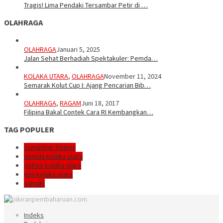
Tragis! Lima Pendaki Tersambar Petir di …
OLAHRAGA
OLAHRAGA
Januari 5, 2025
Jalan Sehat Berhadiah Spektakuler: Pemda…
KOLAKA UTARA
,
OLAHRAGA
November 11, 2024
Semarak Kolut Cup I: Ajang Pencarian Bib…
OLAHRAGA
,
RAGAM
Juni 18, 2017
Filipina Bakal Contek Cara RI Kembangkan…
TAG POPULER
Sumarling-Timber
pemda kolaka utara
polres kolaka utara
kpu kolaka utara
samaki
Indeks