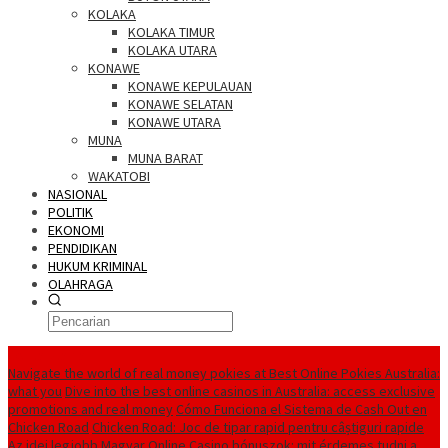
KOLAKA
KOLAKA TIMUR
KOLAKA UTARA
KONAWE
KONAWE KEPULAUAN
KONAWE SELATAN
KONAWE UTARA
MUNA
MUNA BARAT
WAKATOBI
NASIONAL
POLITIK
EKONOMI
PENDIDIKAN
HUKUM KRIMINAL
OLAHRAGA
Berita Utama
Navigate the world of real money pokies at Best Online Pokies Australia:
what you
Dive into the best online casinos in Australia: access exclusive
promotions and real money
Cómo Funciona el Sistema de Cash Out en
Chicken Road
Chicken Road: Joc de tipar rapid pentru câștiguri rapide
Az idei legjobb Magyar Online Casino bónuszok: mit érdemes tudni a