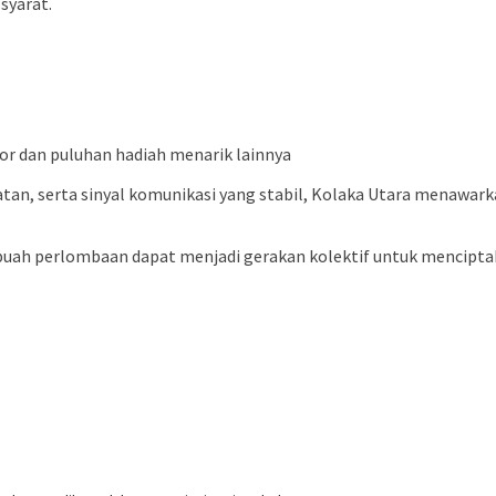
syarat.
tor dan puluhan hadiah menarik lainnya
ratan, serta sinyal komunikasi yang stabil, Kolaka Utara menawa
 perlombaan dapat menjadi gerakan kolektif untuk menciptakan l