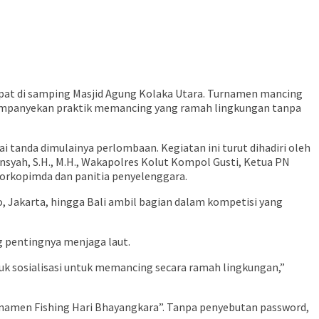
epat di samping Masjid Agung Kolaka Utara. Turnamen mancing
ampanyekan praktik memancing yang ramah lingkungan tanpa
tanda dimulainya perlombaan. Kegiatan ini turut dihadiri oleh
insyah, S.H., M.H., Wakapolres Kolut Kompol Gusti, Ketua PN
 Forkopimda dan panitia penyelenggara.
o, Jakarta, hingga Bali ambil bagian dalam kompetisi yang
g pentingnya menjaga laut.
k sosialisasi untuk memancing secara ramah lingkungan,”
rnamen Fishing Hari Bhayangkara”. Tanpa penyebutan password,