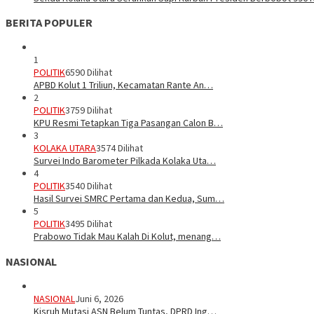
BERITA POPULER
1
POLITIK
6590 Dilihat
APBD Kolut 1 Triliun, Kecamatan Rante An…
2
POLITIK
3759 Dilihat
KPU Resmi Tetapkan Tiga Pasangan Calon B…
3
KOLAKA UTARA
3574 Dilihat
Survei Indo Barometer Pilkada Kolaka Uta…
4
POLITIK
3540 Dilihat
Hasil Survei SMRC Pertama dan Kedua, Sum…
5
POLITIK
3495 Dilihat
Prabowo Tidak Mau Kalah Di Kolut, menang…
NASIONAL
NASIONAL
Juni 6, 2026
Kisruh Mutasi ASN Belum Tuntas, DPRD Ing…