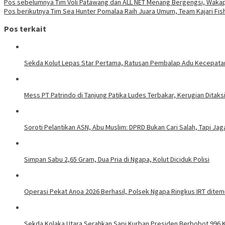
Pos sebelumnya
Tim Voli Patawang dan ALL NET Menang Bergengsi, Wakapo
Pos berikutnya
Tim Sea Hunter Pomalaa Raih Juara Umum, Team Kajari Fis
Pos terkait
Sekda Kolut Lepas Star Pertama, Ratusan Pembalap Adu Kecepatan 
Mess PT Patrindo di Tanjung Patika Ludes Terbakar, Kerugian Ditaks
Soroti Pelantikan ASN, Abu Muslim: DPRD Bukan Cari Salah, Tapi Jag
Simpan Sabu 2,65 Gram, Dua Pria di Ngapa, Kolut Diciduk Polisi
Operasi Pekat Anoa 2026 Berhasil, Polsek Ngapa Ringkus IRT dite
Sekda Kolaka Utara Serahkan Sapi Kurban Presiden Berbobot 996 K