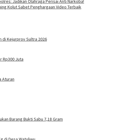
lres: Jadikan Olahraga Perisai Anti Narkoba!
hing Kolut Sabet Penghargaan Video Terbaik
di Kejurprov Sultra 2026
ir Rp300 Juta
a Aturan
mukan Barang Bukti Sabu 7,18 Gram
g di Desa Watuliwu