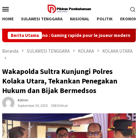
Loncat
Menu
ke
Mobile
konten
HOME
SULAWESI TENGGARA
NASIONAL
POLITIK
EKONOM
nius Casino : Gaming rapide pour le joueur moderne
Berita Utama
Roll
Beranda
SULAWESI TENGGARA
KOLAKA
KOLAKA UTARA
Wakapolda Sultra Kunjungi Polres
Kolaka Utara, Tekankan Penegakan
Hukum dan Bijak Bermedsos
Admin
September 29, 2025
308 Dilihat