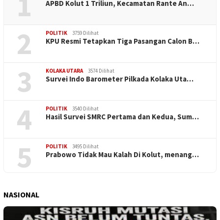
1
APBD Kolut 1 Triliun, Kecamatan Rante An…
2
POLITIK
3759 Dilihat
KPU Resmi Tetapkan Tiga Pasangan Calon B…
3
KOLAKA UTARA
3574 Dilihat
Survei Indo Barometer Pilkada Kolaka Uta…
4
POLITIK
3540 Dilihat
Hasil Survei SMRC Pertama dan Kedua, Sum…
5
POLITIK
3495 Dilihat
Prabowo Tidak Mau Kalah Di Kolut, menang…
NASIONAL