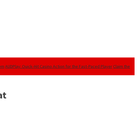
tem
AUDPlay: Quick‑Hit Casino Action for the Fast‑Paced Player
Claim the
at