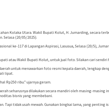
ahan Kolaka Utara. Wakil Bupati Kolut, H. Jumarding, secara t
. Selasa (20/05/2025).
onal ke-117 di Lapangan Aspirasi, Lasusua, Selasa (20/5), Juma
ti atau Wakil Bupati Kolut, untuk jual foto. Silakan cari sendiri
ah untuk menawarkan foto resmi kepala daerah, lengkap dengan
li lipat.
hal Rp250 ribu.” ujarnya geram.
erah seharusnya dilakukan secara mandiri oleh masing-masing i
moditas bisnis yang membebani.
. Tapi tidak usah mewah. Gunakan bingkai lama, yang penting isiny