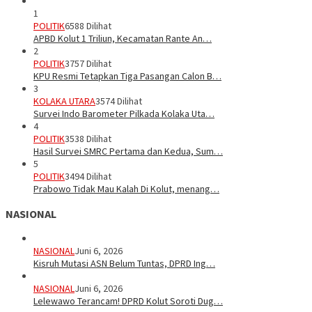
1
POLITIK
6588 Dilihat
APBD Kolut 1 Triliun, Kecamatan Rante An…
2
POLITIK
3757 Dilihat
KPU Resmi Tetapkan Tiga Pasangan Calon B…
3
KOLAKA UTARA
3574 Dilihat
Survei Indo Barometer Pilkada Kolaka Uta…
4
POLITIK
3538 Dilihat
Hasil Survei SMRC Pertama dan Kedua, Sum…
5
POLITIK
3494 Dilihat
Prabowo Tidak Mau Kalah Di Kolut, menang…
NASIONAL
NASIONAL
Juni 6, 2026
Kisruh Mutasi ASN Belum Tuntas, DPRD Ing…
NASIONAL
Juni 6, 2026
Lelewawo Terancam! DPRD Kolut Soroti Dug…