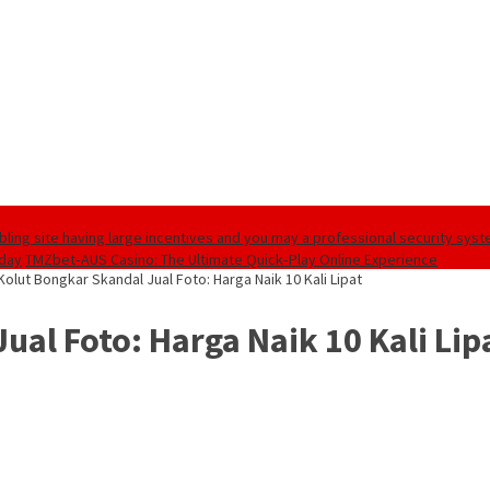
ling site having large incentives and you may a professional security sys
oday
TMZbet‑AUS Casino: The Ultimate Quick‑Play Online Experience
olut Bongkar Skandal Jual Foto: Harga Naik 10 Kali Lipat
al Foto: Harga Naik 10 Kali Lip