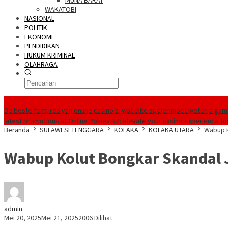
MUNA BARAT
WAKATOBI
NASIONAL
POLITIK
EKONOMI
PENDIDIKAN
HUKUM KRIMINAL
OLAHRAGA
Berita Utama
De beste features van online casino’s: wat elke speler moet weten
a gamb
latest promotions at Online Pokies NZ: elevate your casino experience t
Beranda
SULAWESI TENGGARA
KOLAKA
KOLAKA UTARA
Wabup K
Wabup Kolut Bongkar Skandal Ju
admin
Mei 20, 2025
Mei 21, 2025
2006 Dilihat