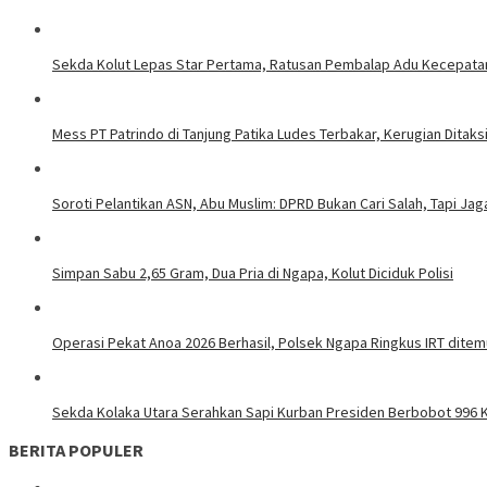
Sekda Kolut Lepas Star Pertama, Ratusan Pembalap Adu Kecepatan 
Mess PT Patrindo di Tanjung Patika Ludes Terbakar, Kerugian Ditaks
Soroti Pelantikan ASN, Abu Muslim: DPRD Bukan Cari Salah, Tapi Jag
Simpan Sabu 2,65 Gram, Dua Pria di Ngapa, Kolut Diciduk Polisi
Operasi Pekat Anoa 2026 Berhasil, Polsek Ngapa Ringkus IRT dite
Sekda Kolaka Utara Serahkan Sapi Kurban Presiden Berbobot 996 K
BERITA POPULER