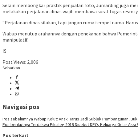
Selain membongkar praktik penjualan foto, Jumarding juga meny
melakukan perjalanan dinas wajib membawa surat tugas resmi ya
“Perjalanan dinas silakan, tapi jangan cuma tempel nama. Harus
Wabup menutup arahannya dengan penekanan bahwa Pemerintah D
manipulatif.
IS
Post Views:
2,006
Sebarkan
Navigasi pos
Pos sebelumnya
Wabup Kolut: Anak Harus Jadi Subjek Pembangunan, Buk
Pos berikutnya
Terdakwa Pilcaleg 2019 Disebut DPO, Keluarga Gelar Aksi P
Pos terkait