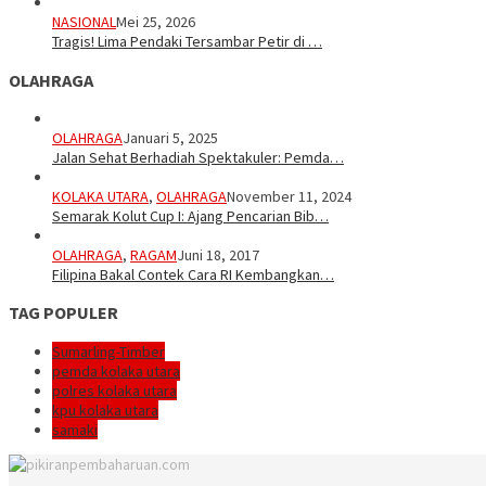
NASIONAL
Mei 25, 2026
Tragis! Lima Pendaki Tersambar Petir di …
OLAHRAGA
OLAHRAGA
Januari 5, 2025
Jalan Sehat Berhadiah Spektakuler: Pemda…
KOLAKA UTARA
,
OLAHRAGA
November 11, 2024
Semarak Kolut Cup I: Ajang Pencarian Bib…
OLAHRAGA
,
RAGAM
Juni 18, 2017
Filipina Bakal Contek Cara RI Kembangkan…
TAG POPULER
Sumarling-Timber
pemda kolaka utara
polres kolaka utara
kpu kolaka utara
samaki