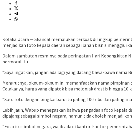
Kolaka Utara — Skandal memalukan terkuak di lingkup pemerint
menjadikan foto kepala daerah sebagai lahan bisnis menggiurkan
Dalam sambutan resminya pada peringatan Hari Kebangkitan Nasi
bermoral itu.
“Saya ingatkan, jangan ada lagi yang datang bawa-bawa nama Bupa
Menurutnya, oknum-oknum ini memanfaatkan nama pimpinan daer
Celakanya, harga yang dipatok bisa melonjak drastis hingga 10 ka
“Satu foto dengan bingkai baru itu paling 100 ribu dan paling ma
Lebih jauh, Wabup menegaskan bahwa pengadaan foto kepala da
dipajang sebagai simbol negara, namun tidak boleh menjadi ko
“Foto itu simbol negara, wajib ada di kantor-kantor pemerintahan