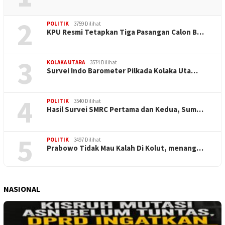
2
POLITIK
3759 Dilihat
KPU Resmi Tetapkan Tiga Pasangan Calon B…
3
KOLAKA UTARA
3574 Dilihat
Survei Indo Barometer Pilkada Kolaka Uta…
4
POLITIK
3540 Dilihat
Hasil Survei SMRC Pertama dan Kedua, Sum…
5
POLITIK
3497 Dilihat
Prabowo Tidak Mau Kalah Di Kolut, menang…
NASIONAL