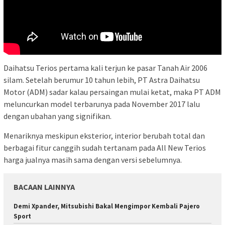
Daihatsu Terios pertama kali terjun ke pasar Tanah Air 2006
silam. Setelah berumur 10 tahun lebih, PT Astra Daihatsu
Motor (ADM) sadar kalau persaingan mulai ketat, maka PT ADM
meluncurkan model terbarunya pada November 2017 lalu
dengan ubahan yang signifikan.
Menariknya meskipun eksterior, interior berubah total dan
berbagai fitur canggih sudah tertanam pada All New Terios
harga jualnya masih sama dengan versi sebelumnya.
BACAAN LAINNYA
Demi Xpander, Mitsubishi Bakal Mengimpor Kembali Pajero
Sport