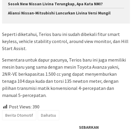
Sosok New Nissan Livina Terungkap, Apa Kata NMI?
Aliansi Nissan-Mitsubishi Luncurkan Livina Versi Mungil
Seperti diketahui, Terios baru ini sudah dibekali fitur smart
keyless, vehicle stability control, around view monitor, dan Hill
Start Assist.
Sementara untuk dapur pacunya, Terios baru ini juga memiliki
mesin baru yang sama dengan mesin Toyota Avanza yakni,
2NR-VE berkapasitas 1.500 cc yang dapat menyemburkan
tenaga 104 daya kuda dan torsi 135 newton meter, dengan
pilihan transmisi matik konvensional 4-percepatan dan
manual 5-percepatan.
Post Views:
390
Berita Otomotif
Daihatsu
SEBARKAN