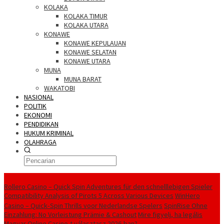
KOLAKA
KOLAKA TIMUR
KOLAKA UTARA
KONAWE
KONAWE KEPULAUAN
KONAWE SELATAN
KONAWE UTARA
MUNA
MUNA BARAT
WAKATOBI
NASIONAL
POLITIK
EKONOMI
PENDIDIKAN
HUKUM KRIMINAL
OLAHRAGA
Berita Utama
Rollero Casino – Quick Spin Adventures für den schnelllebigen Spieler
Compatibility Analysis of Pirots 5 Across Various Devices
WinHero
Casino – Quick‑Spin Thrills voor Nederlandse Spelers
SpinRise Ohne
Einzahlung: No Vorleistung Prämie & Cashout
Mire figyelj, ha legális
Magyar Online Casino-t választasz 2026-ban?