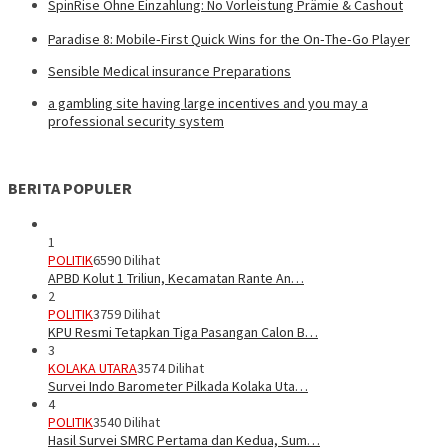
SpinRise Ohne Einzahlung: No Vorleistung Prämie & Cashout
Paradise 8: Mobile‑First Quick Wins for the On‑The‑Go Player
Sensible Medical insurance Preparations
a gambling site having large incentives and you may a
professional security system
BERITA POPULER
1
POLITIK
6590 Dilihat
APBD Kolut 1 Triliun, Kecamatan Rante An…
2
POLITIK
3759 Dilihat
KPU Resmi Tetapkan Tiga Pasangan Calon B…
3
KOLAKA UTARA
3574 Dilihat
Survei Indo Barometer Pilkada Kolaka Uta…
4
POLITIK
3540 Dilihat
Hasil Survei SMRC Pertama dan Kedua, Sum…