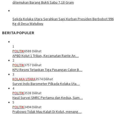
ditemukan Barang Bukti Sabu 7,18 Gram
Sekda Kolaka Utara Serahkan Sapi Kurban Presiden Berbobot 996
Kg di Desa Watuliwu
BERITA POPULER
1
POLITIK
6588 Dilihat
APBD Kolut 1 Triliun, Kecamatan Rante An…
2
POLITIK
3757 Dilihat
KPU Resmi Tetapkan Tiga Pasangan Calon B…
3
KOLAKA UTARA
3574 Dilihat
Survei Indo Barometer Pilkada Kolaka Uta…
4
POLITIK
3538 Dilihat
Hasil Survei SMRC Pertama dan Kedua, Sum…
5
POLITIK
3494 Dilihat
Prabowo Tidak Mau Kalah Di Kolut, menang…