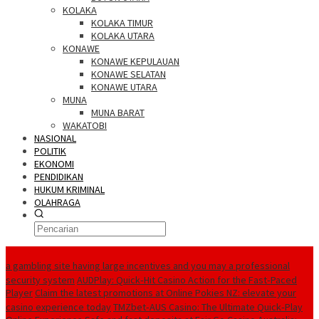
KOLAKA
KOLAKA TIMUR
KOLAKA UTARA
KONAWE
KONAWE KEPULAUAN
KONAWE SELATAN
KONAWE UTARA
MUNA
MUNA BARAT
WAKATOBI
NASIONAL
POLITIK
EKONOMI
PENDIDIKAN
HUKUM KRIMINAL
OLAHRAGA
Berita Utama
a gambling site having large incentives and you may a professional
security system
AUDPlay: Quick‑Hit Casino Action for the Fast‑Paced
Player
Claim the latest promotions at Online Pokies NZ: elevate your
casino experience today
TMZbet‑AUS Casino: The Ultimate Quick‑Play