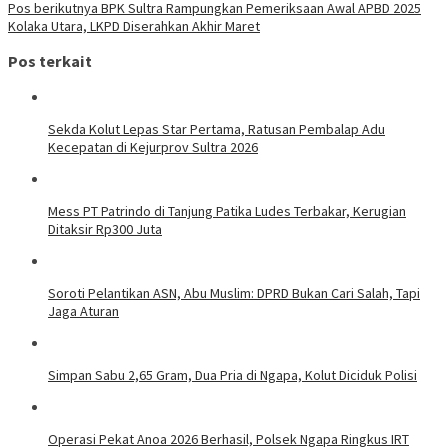
Pos berikutnya
BPK Sultra Rampungkan Pemeriksaan Awal APBD 2025
Kolaka Utara, LKPD Diserahkan Akhir Maret
Pos terkait
Sekda Kolut Lepas Star Pertama, Ratusan Pembalap Adu
Kecepatan di Kejurprov Sultra 2026
Mess PT Patrindo di Tanjung Patika Ludes Terbakar, Kerugian
Ditaksir Rp300 Juta
Soroti Pelantikan ASN, Abu Muslim: DPRD Bukan Cari Salah, Tapi
Jaga Aturan
Simpan Sabu 2,65 Gram, Dua Pria di Ngapa, Kolut Diciduk Polisi
Operasi Pekat Anoa 2026 Berhasil, Polsek Ngapa Ringkus IRT