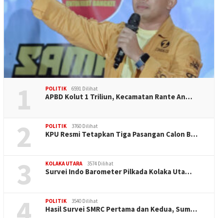
1
POLITIK
6591 Dilihat
APBD Kolut 1 Triliun, Kecamatan Rante An…
2
POLITIK
3760 Dilihat
KPU Resmi Tetapkan Tiga Pasangan Calon B…
3
KOLAKA UTARA
3574 Dilihat
Survei Indo Barometer Pilkada Kolaka Uta…
4
POLITIK
3540 Dilihat
Hasil Survei SMRC Pertama dan Kedua, Sum…