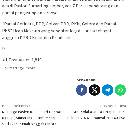
ada di Paslon Sumarling timber, ada 7 Partai pendukung dan
partai pengusung antaranya,
“Partai Gerindra, PPP, Golkar, PBB, PKN, Gelora dan Partai
PKS”. Ucap Maksum yang sebentar lagi di Lantik sebagai
anggota DPRD Kolut dua Priode ini.
IS
Post Views:
1,810
Sumarling-Timber
SEBARKAN
Navigasi
Pos sebelumnya
Pos berikutnya
Keluarga Pasien Resah Cari tempat
KPU Kolaka Utara Tetapkan DPT
pos
Nginap, Sumarling – Timber Siap
Pilkada 2024 sebanyak 97.140 jiwa.
Sediakan Rumah singgah diKota