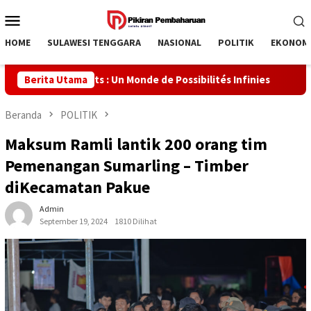
Loncat
Menu
ke
Mobile
konten
HOME
SULAWESI TENGGARA
NASIONAL
POLITIK
EKONOM
 HugoBets : Un Monde de Possibilités Infinies
Berita Utama
Официальн
Beranda
POLITIK
Maksum Ramli lantik 200 orang tim
Pemenangan Sumarling – Timber
diKecamatan Pakue
Admin
September 19, 2024
1810 Dilihat