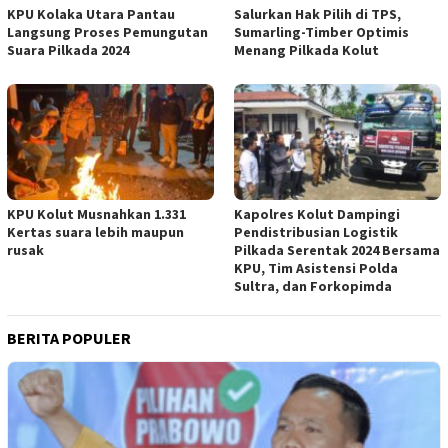
KPU Kolaka Utara Pantau
Salurkan Hak Pilih di TPS,
Langsung Proses Pemungutan
Sumarling-Timber Optimis
Suara Pilkada 2024
Menang Pilkada Kolut
KPU Kolut Musnahkan 1.331
Kapolres Kolut Dampingi
Kertas suara lebih maupun
Pendistribusian Logistik
rusak
Pilkada Serentak 2024 Bersama
KPU, Tim Asistensi Polda
Sultra, dan Forkopimda
BERITA POPULER