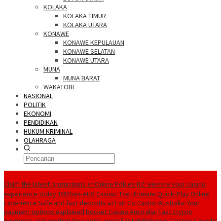
KOLAKA
KOLAKA TIMUR
KOLAKA UTARA
KONAWE
KONAWE KEPULAUAN
KONAWE SELATAN
KONAWE UTARA
MUNA
MUNA BARAT
WAKATOBI
NASIONAL
POLITIK
EKONOMI
PENDIDIKAN
HUKUM KRIMINAL
OLAHRAGA
Berita Utama
Claim the latest promotions at Online Pokies NZ: elevate your casino
experience today
TMZbet‑AUS Casino: The Ultimate Quick‑Play Online
Experience
Safe and fast deposits at Fair Go Casino Australia: Your
payment options explained
Rocket Casino Australia: Fast crypto
payments and exciting free spins await
Fast Withdrawal Casinos Canada: