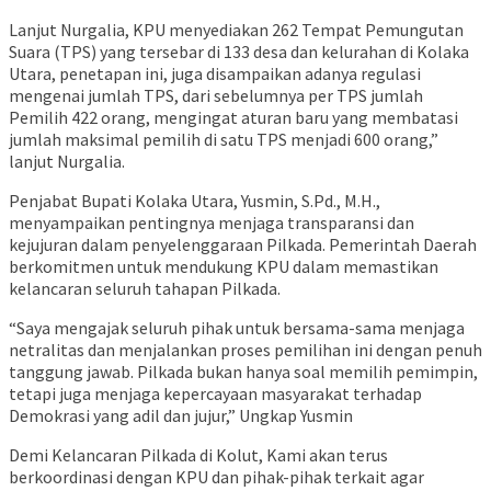
Lanjut Nurgalia, KPU menyediakan 262 Tempat Pemungutan
Suara (TPS) yang tersebar di 133 desa dan kelurahan di Kolaka
Utara, penetapan ini, juga disampaikan adanya regulasi
mengenai jumlah TPS, dari sebelumnya per TPS jumlah
Pemilih 422 orang, mengingat aturan baru yang membatasi
jumlah maksimal pemilih di satu TPS menjadi 600 orang,”
lanjut Nurgalia.
Penjabat Bupati Kolaka Utara, Yusmin, S.Pd., M.H.,
menyampaikan pentingnya menjaga transparansi dan
kejujuran dalam penyelenggaraan Pilkada. Pemerintah Daerah
berkomitmen untuk mendukung KPU dalam memastikan
kelancaran seluruh tahapan Pilkada.
“Saya mengajak seluruh pihak untuk bersama-sama menjaga
netralitas dan menjalankan proses pemilihan ini dengan penuh
tanggung jawab. Pilkada bukan hanya soal memilih pemimpin,
tetapi juga menjaga kepercayaan masyarakat terhadap
Demokrasi yang adil dan jujur,” Ungkap Yusmin
Demi Kelancaran Pilkada di Kolut, Kami akan terus
berkoordinasi dengan KPU dan pihak-pihak terkait agar