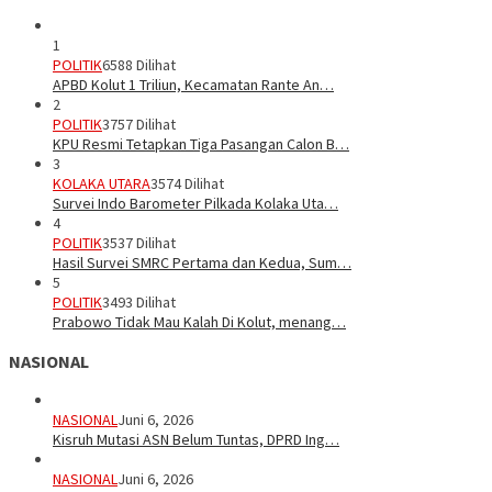
1
POLITIK
6588 Dilihat
APBD Kolut 1 Triliun, Kecamatan Rante An…
2
POLITIK
3757 Dilihat
KPU Resmi Tetapkan Tiga Pasangan Calon B…
3
KOLAKA UTARA
3574 Dilihat
Survei Indo Barometer Pilkada Kolaka Uta…
4
POLITIK
3537 Dilihat
Hasil Survei SMRC Pertama dan Kedua, Sum…
5
POLITIK
3493 Dilihat
Prabowo Tidak Mau Kalah Di Kolut, menang…
NASIONAL
NASIONAL
Juni 6, 2026
Kisruh Mutasi ASN Belum Tuntas, DPRD Ing…
NASIONAL
Juni 6, 2026