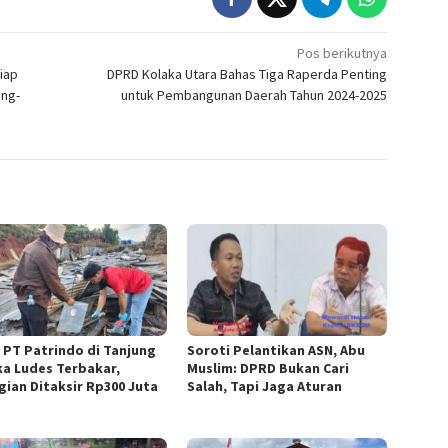
Pos berikutnya
iap
DPRD Kolaka Utara Bahas Tiga Raperda Penting
ing-
untuk Pembangunan Daerah Tahun 2024-2025
 PT Patrindo di Tanjung
Soroti Pelantikan ASN, Abu
ka Ludes Terbakar,
Muslim: DPRD Bukan Cari
gian Ditaksir Rp300 Juta
Salah, Tapi Jaga Aturan