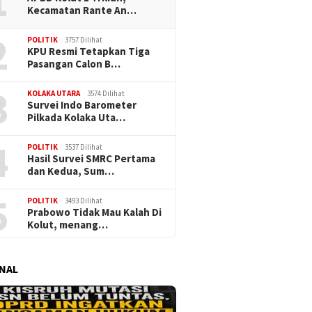
1
Kecamatan Rante An…
2
POLITIK
3757 Dilihat
KPU Resmi Tetapkan Tiga
Pasangan Calon B…
3
KOLAKA UTARA
3574 Dilihat
Survei Indo Barometer
Pilkada Kolaka Uta…
4
POLITIK
3537 Dilihat
Hasil Survei SMRC Pertama
dan Kedua, Sum…
5
POLITIK
3493 Dilihat
Prabowo Tidak Mau Kalah Di
Kolut, menang…
NAL