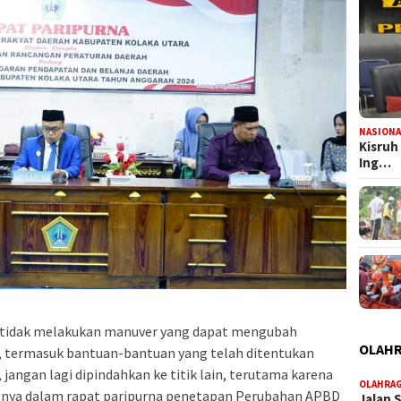
NASIONA
Kisruh
Ing…
s tidak melakukan manuver yang dapat mengubah
OLAH
i, termasuk bantuan-bantuan yang telah ditentukan
, jangan lagi dipindahkan ke titik lain, terutama karena
OLAHRA
gasnya dalam rapat paripurna penetapan Perubahan APBD
Jalan 