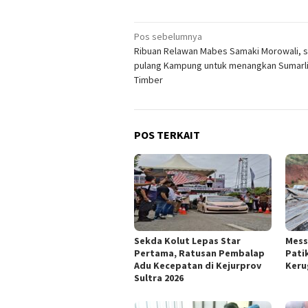
Navigasi
Pos sebelumnya
Ribuan Relawan Mabes Samaki Morowali, s
pos
pulang Kampung untuk menangkan Sumarl
Timber
POS TERKAIT
Sekda Kolut Lepas Star
Mess
Pertama, Ratusan Pembalap
Pati
Adu Kecepatan di Kejurprov
Keru
Sultra 2026