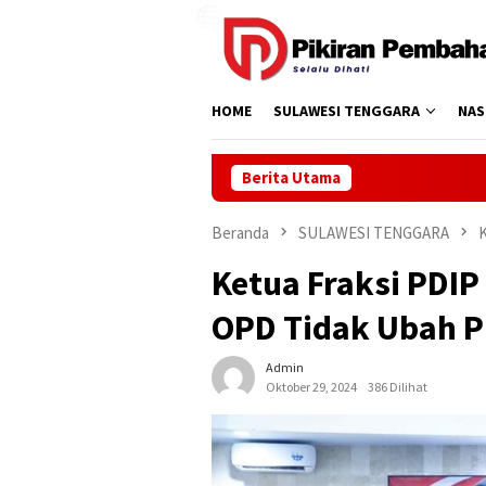
Loncat
ke
konten
HOME
SULAWESI TENGGARA
NAS
Berita Utama
Beranda
SULAWESI TENGGARA
Ketua Fraksi PDIP
OPD Tidak Ubah P
Admin
Oktober 29, 2024
386 Dilihat