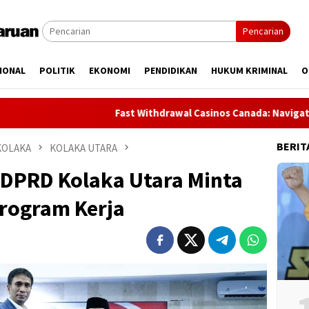
Pencarian
IONAL
POLITIK
EKONOMI
PENDIDIKAN
HUKUM KRIMINAL
O
Fast Withdrawal Casinos Canada: Navigating crypto with
BERIT
KOLAKA
KOLAKA UTARA
 DPRD Kolaka Utara Minta
rogram Kerja