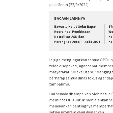
pada Senin (22/9/2024).
BACAAN LAINNYA
Bawaslu Kolut Gelar Rapat
TP
Koordinasi Pembinaan
Wo
Netralitas ASN dan
Ka
Perangkat Desa Pilkada 2024
Ka
Ia juga mengingatkan semua OPD un
telah disepakati, agar dapat membe
masyarakat Kolaka Utara. “Menginga
berharap semua dinas fokus agar da
tambahnya.
Hal senada disampaikan oleh Ketua Fr
meminta OPD untuk menjalankan semu
menekankan pentingnya memperhati
setiap program yang dijalankan.