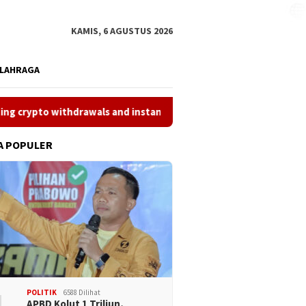
KAMIS, 6 AGUSTUS 2026
LAHRAGA
drawals and instant payouts for
What to know about fast
A POPULER
POLITIK
6588 Dilihat
APBD Kolut 1 Triliun,