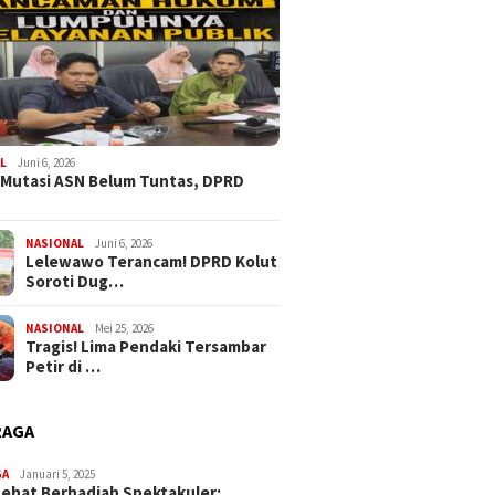
L
Juni 6, 2026
 Mutasi ASN Belum Tuntas, DPRD
NASIONAL
Juni 6, 2026
Lelewawo Terancam! DPRD Kolut
Soroti Dug…
NASIONAL
Mei 25, 2026
Tragis! Lima Pendaki Tersambar
Petir di …
RAGA
GA
Januari 5, 2025
Sehat Berhadiah Spektakuler: