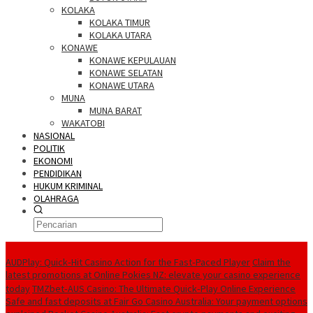
KOLAKA
KOLAKA TIMUR
KOLAKA UTARA
KONAWE
KONAWE KEPULAUAN
KONAWE SELATAN
KONAWE UTARA
MUNA
MUNA BARAT
WAKATOBI
NASIONAL
POLITIK
EKONOMI
PENDIDIKAN
HUKUM KRIMINAL
OLAHRAGA
Berita Utama
AUDPlay: Quick‑Hit Casino Action for the Fast‑Paced Player
Claim the
latest promotions at Online Pokies NZ: elevate your casino experience
today
TMZbet‑AUS Casino: The Ultimate Quick‑Play Online Experience
Safe and fast deposits at Fair Go Casino Australia: Your payment options