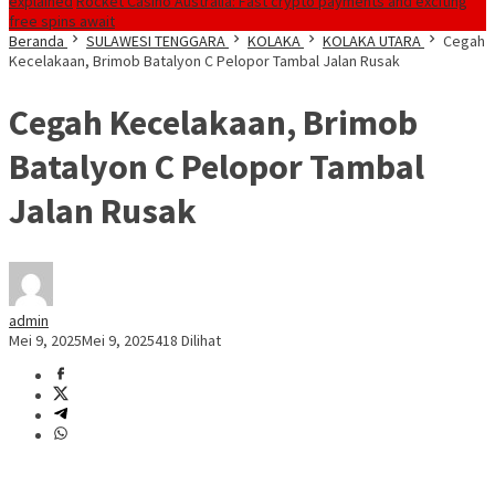
explained
Rocket Casino Australia: Fast crypto payments and exciting
free spins await
Beranda
SULAWESI TENGGARA
KOLAKA
KOLAKA UTARA
Cegah
Kecelakaan, Brimob Batalyon C Pelopor Tambal Jalan Rusak
Cegah Kecelakaan, Brimob
Batalyon C Pelopor Tambal
Jalan Rusak
admin
Mei 9, 2025
Mei 9, 2025
418 Dilihat