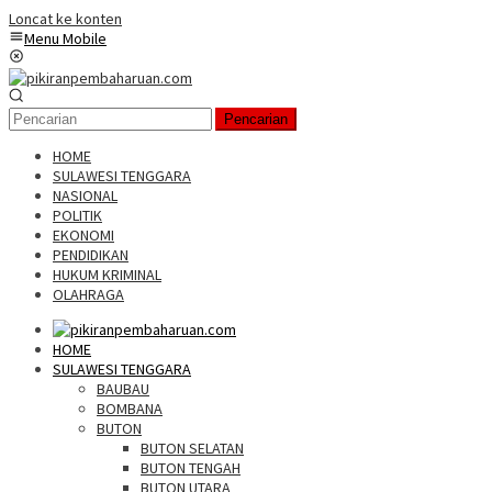
Loncat ke konten
Menu Mobile
Pencarian
HOME
SULAWESI TENGGARA
NASIONAL
POLITIK
EKONOMI
PENDIDIKAN
HUKUM KRIMINAL
OLAHRAGA
HOME
SULAWESI TENGGARA
BAUBAU
BOMBANA
BUTON
BUTON SELATAN
BUTON TENGAH
BUTON UTARA