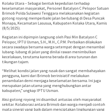
Kolaka Utara – Sebagai bentuk kepedulian terhadap
keselamatan masyarakat, Personel Batalyon C Pelopor Satuan
Brimob Polda Sulawesi Tenggara melaksanakan kegiatan
gotong royong memperbaiki jalan berlubang di Desa Puncak
Monapa, Kecamatan Lasusua, Kabupaten Kolaka Utara, Kamis
(8/5/2025).
Kegiatan ini dipimpin langsung oleh Pasi Min Batalyon C
Pelopor, IPTU Usman, S.H., M.H., C.P.M. Perbaikan dilakukan
secara swadaya bersama warga setempat dengan menambal
lubang-lubang di jalan yang dinilai rawan menimbulkan
kecelakaan, terutama karena berada di area turunan dan
tikungan tajam.
“Melihat kondisi jalan yang rusak dan sangat membahayakan
pengguna, kami dari Brimob berinisiatif melakukan
penambalan demi menjaga keselamatan bersama. Ini juga
merupakan jalan utama yang menghubungkan antar
kabupaten,” ungkap IPTU Usman.
Aksi gotong royong ini disambut antusias oleh masyarakat
sekitar. Kolaborasi antara Brimob dan warga menjadi contoh
nyata sinergi yang baik dalam menciptakan lingkungan yang