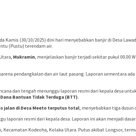
ada Kamis (30/10/2025) dini hari menyebabkan banjir di Desa Law
tu (Pustu) terendam air.
Utara,
Mukramin
, menjelaskan banjir terjadi sekitar pukul 00.0
 karena pendangkalan dan air laut pasang. Laporan sementara ada
ana dan tengah menunggu laporan resmi dari kepala desa untuk 
n
Dana Bantuan Tidak Terduga (BTT)
.
s jalan di Desa Meeto terputus total
, menyebabkan tiga dusun di
laporan resmi dari kepala desa. Laporan ini akan menjadi dasar 
to, Kecamatan Kodeoha, Kolaka Utara. Putus akibat Longsor, terma