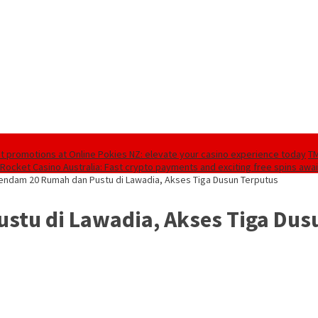
st promotions at Online Pokies NZ: elevate your casino experience today
TM
Rocket Casino Australia: Fast crypto payments and exciting free spins awai
Rendam 20 Rumah dan Pustu di Lawadia, Akses Tiga Dusun Terputus
stu di Lawadia, Akses Tiga Dus