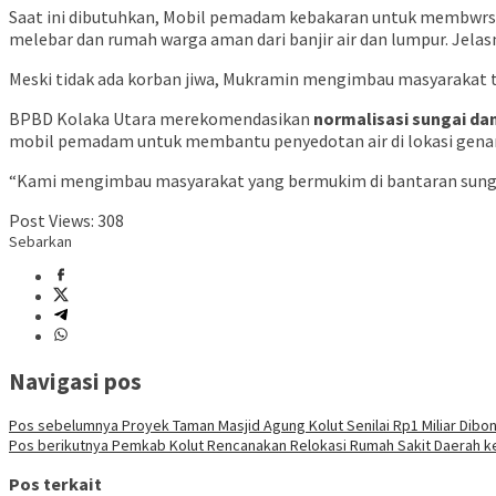
Saat ini dibutuhkan, Mobil pemadam kebakaran untuk membwrsi
melebar dan rumah warga aman dari banjir air dan lumpur. Jelas
Meski tidak ada korban jiwa, Mukramin mengimbau masyarakat t
BPBD Kolaka Utara merekomendasikan
normalisasi sungai d
mobil pemadam untuk membantu penyedotan air di lokasi gena
“Kami mengimbau masyarakat yang bermukim di bantaran sungai a
Post Views:
308
Sebarkan
Navigasi pos
Pos sebelumnya
Proyek Taman Masjid Agung Kolut Senilai Rp1 Miliar Dibon
Pos berikutnya
Pemkab Kolut Rencanakan Relokasi Rumah Sakit Daerah ke
Pos terkait