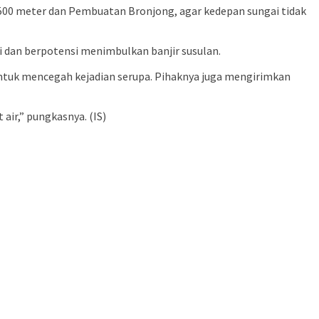
500 meter dan Pembuatan Bronjong, agar kedepan sungai tidak
 dan berpotensi menimbulkan banjir susulan.
 untuk mencegah kejadian serupa. Pihaknya juga mengirimkan
ir,” pungkasnya. (IS)