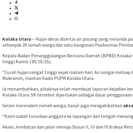
Kolaka Utara
– Hujan deras disertai air pasang yang melanda p
sebanyak 20 rumah warga dan satu bangunan Puskesmas Pemban
Kepala Badan Penanggulangan Bencana Daerah (BPBD) Kolaka 
tinggi.Kamis (30/10/25).
“Curah hujan sangat tinggi sejak malam hari. Air sungai meluap
Mukramin, mantan Kadis PUPR Kolaka Utara.
Ia menambahkan, pihaknya telah membuat laporan kejadian benc
Kolaka Utara. SK tersebut diperlukan sebagai dasar penggunaa
Selain merendam rumah warga, banjir juga mengakibatkan
akse
“Kami sudah turunkan anggota ke lapangan dan tengah menunggu 
Akses Jembatan dan jalan menuju Dusun II, III dan IV di desa Me