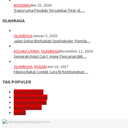
NASIONAL
Mei 25, 2026
Tragis! Lima Pendaki Tersambar Petir di …
OLAHRAGA
OLAHRAGA
Januari 5, 2025
Jalan Sehat Berhadiah Spektakuler: Pemda…
KOLAKA UTARA
,
OLAHRAGA
November 11, 2024
Semarak Kolut Cup I: Ajang Pencarian Bib…
OLAHRAGA
,
RAGAM
Juni 18, 2017
Filipina Bakal Contek Cara RI Kembangkan…
TAG POPULER
Sumarling-Timber
pemda kolaka utara
polres kolaka utara
kpu kolaka utara
samaki