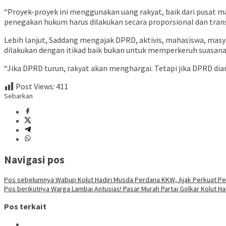
“Proyek-proyek ini menggunakan uang rakyat, baik dari pusat ma
penegakan hukum harus dilakukan secara proporsional dan trans
Lebih lanjut, Saddang mengajak DPRD, aktivis, mahasiswa, mas
dilakukan dengan itikad baik bukan untuk memperkeruh suasana
“Jika DPRD turun, rakyat akan menghargai. Tetapi jika DPRD dia
Post Views:
411
Sebarkan
Navigasi pos
Pos sebelumnya
Wabup Kolut Hadiri Musda Perdana KKW, Ajak Perkuat 
Pos berikutnya
Warga Lambai Antusias! Pasar Murah Partai Golkar Kolut 
Pos terkait