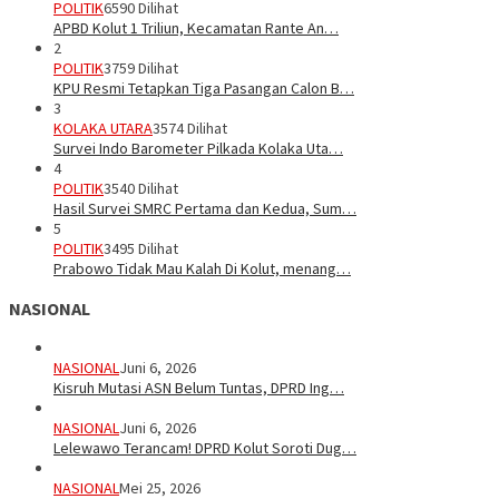
POLITIK
6590 Dilihat
APBD Kolut 1 Triliun, Kecamatan Rante An…
2
POLITIK
3759 Dilihat
KPU Resmi Tetapkan Tiga Pasangan Calon B…
3
KOLAKA UTARA
3574 Dilihat
Survei Indo Barometer Pilkada Kolaka Uta…
4
POLITIK
3540 Dilihat
Hasil Survei SMRC Pertama dan Kedua, Sum…
5
POLITIK
3495 Dilihat
Prabowo Tidak Mau Kalah Di Kolut, menang…
NASIONAL
NASIONAL
Juni 6, 2026
Kisruh Mutasi ASN Belum Tuntas, DPRD Ing…
NASIONAL
Juni 6, 2026
Lelewawo Terancam! DPRD Kolut Soroti Dug…
NASIONAL
Mei 25, 2026