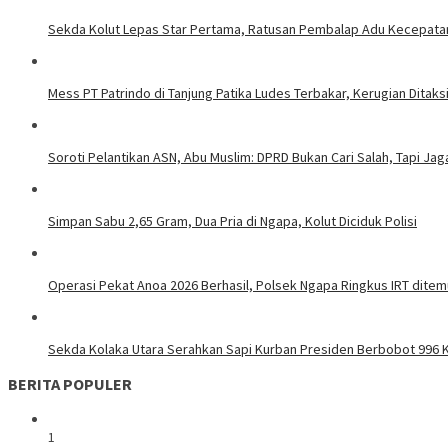
Sekda Kolut Lepas Star Pertama, Ratusan Pembalap Adu Kecepatan 
Mess PT Patrindo di Tanjung Patika Ludes Terbakar, Kerugian Ditaks
Soroti Pelantikan ASN, Abu Muslim: DPRD Bukan Cari Salah, Tapi Jag
Simpan Sabu 2,65 Gram, Dua Pria di Ngapa, Kolut Diciduk Polisi
Operasi Pekat Anoa 2026 Berhasil, Polsek Ngapa Ringkus IRT dite
Sekda Kolaka Utara Serahkan Sapi Kurban Presiden Berbobot 996 K
BERITA POPULER
1