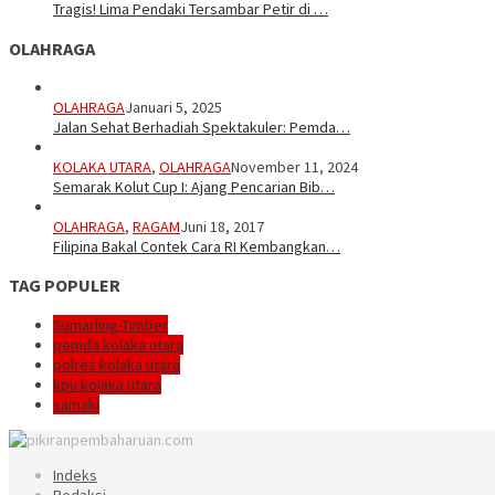
Tragis! Lima Pendaki Tersambar Petir di …
OLAHRAGA
OLAHRAGA
Januari 5, 2025
Jalan Sehat Berhadiah Spektakuler: Pemda…
KOLAKA UTARA
,
OLAHRAGA
November 11, 2024
Semarak Kolut Cup I: Ajang Pencarian Bib…
OLAHRAGA
,
RAGAM
Juni 18, 2017
Filipina Bakal Contek Cara RI Kembangkan…
TAG POPULER
Sumarling-Timber
pemda kolaka utara
polres kolaka utara
kpu kolaka utara
samaki
Indeks
Redaksi