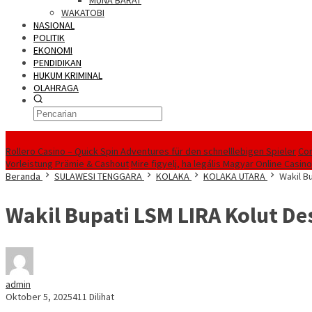
MUNA BARAT
WAKATOBI
NASIONAL
POLITIK
EKONOMI
PENDIDIKAN
HUKUM KRIMINAL
OLAHRAGA
Berita Utama
Rollero Casino – Quick Spin Adventures für den schnelllebigen Spieler
Com
Vorleistung Prämie & Cashout
Mire figyelj, ha legális Magyar Online Casin
Beranda
SULAWESI TENGGARA
KOLAKA
KOLAKA UTARA
Wakil B
Wakil Bupati LSM LIRA Kolut 
admin
Oktober 5, 2025
411 Dilihat