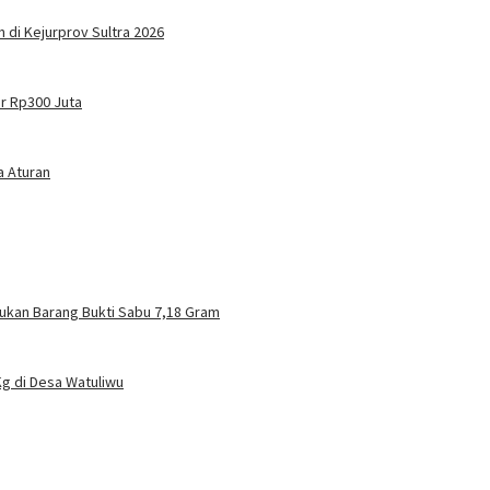
di Kejurprov Sultra 2026
ir Rp300 Juta
a Aturan
mukan Barang Bukti Sabu 7,18 Gram
g di Desa Watuliwu