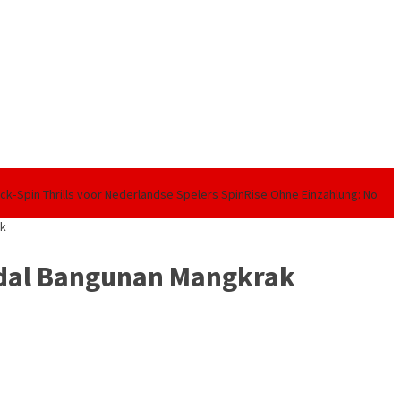
ck‑Spin Thrills voor Nederlandse Spelers
SpinRise Ohne Einzahlung: No
ak
ndal Bangunan Mangkrak