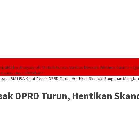
patibility Analysis of Pirots 5 Across Various Devices
WinHero Casino – Qui
o-t választasz 2026-ban?
upati LSM LIRA Kolut Desak DPRD Turun, Hentikan Skandal Bangunan Mangkr
Desak DPRD Turun, Hentikan Ska