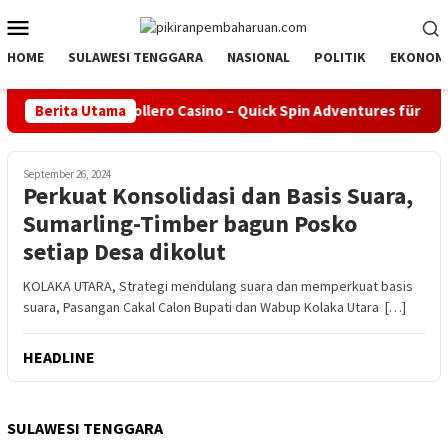
Loncat
Menu
ke
Mobile
konten
HOME
SULAWESI TENGGARA
NASIONAL
POLITIK
EKONOM
Berita Utama
Rollero Casino – Quick Spin Adventures für den 
September 26, 2024
Perkuat Konsolidasi dan Basis Suara,
Sumarling-Timber bagun Posko
setiap Desa dikolut
KOLAKA UTARA, Strategi mendulang suara dan memperkuat basis
suara, Pasangan Cakal Calon Bupati dan Wabup Kolaka Utara […]
HEADLINE
SULAWESI TENGGARA