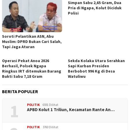
Simpan Sabu 2,65 Gram, Dua
Pria di Ngapa, Kolut Diciduk
Polisi
Soroti Pelantikan ASN, Abu
Muslim: DPRD Bukan Cari Salah,
Tapi Jaga Aturan
Operasi Pekat Anoa 2026
Sekda Kolaka Utara Serahkan
Berhasil, Polsek Ngapa
Sapi Kurban Presiden
Ringkus IRT ditemukan Barang
Berbobot 996 Kg di Desa
Bukti Sabu 7,18 Gram
Watuliwu
BERITA POPULER
1
POLITIK
6591 Dilihat
APBD Kolut 1 Triliun, Kecamatan Rante An…
POLITIK
3760 Dilihat