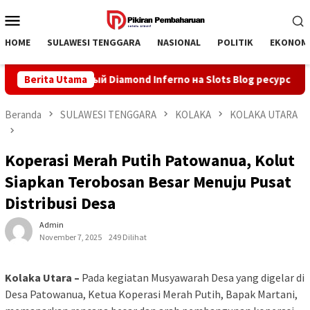
Loncat
Menu
ke
Mobile
konten
HOME
SULAWESI TENGGARA
NASIONAL
POLITIK
EKONOM
Официальный Diamond Inferno на Slots Blog ресурс онлай
Berita Utama
Beranda
SULAWESI TENGGARA
KOLAKA
KOLAKA UTARA
Koperasi Merah Putih Patowanua, Kolut
Siapkan Terobosan Besar Menuju Pusat
Distribusi Desa
Admin
November 7, 2025
249 Dilihat
Kolaka Utara –
Pada kegiatan Musyawarah Desa yang digelar di
Desa Patowanua, Ketua Koperasi Merah Putih, Bapak Martani,