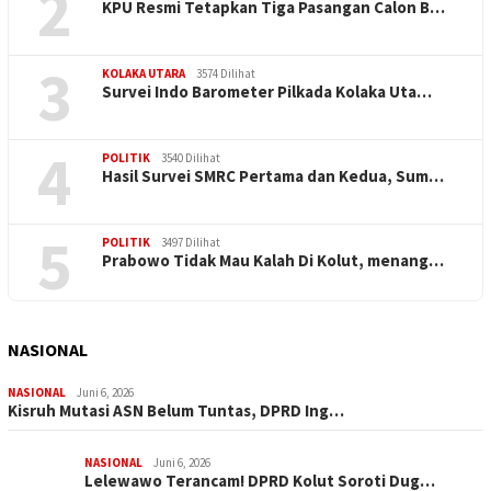
2
KPU Resmi Tetapkan Tiga Pasangan Calon B…
3
KOLAKA UTARA
3574 Dilihat
Survei Indo Barometer Pilkada Kolaka Uta…
4
POLITIK
3540 Dilihat
Hasil Survei SMRC Pertama dan Kedua, Sum…
5
POLITIK
3497 Dilihat
Prabowo Tidak Mau Kalah Di Kolut, menang…
NASIONAL
NASIONAL
Juni 6, 2026
Kisruh Mutasi ASN Belum Tuntas, DPRD Ing…
NASIONAL
Juni 6, 2026
Lelewawo Terancam! DPRD Kolut Soroti Dug…