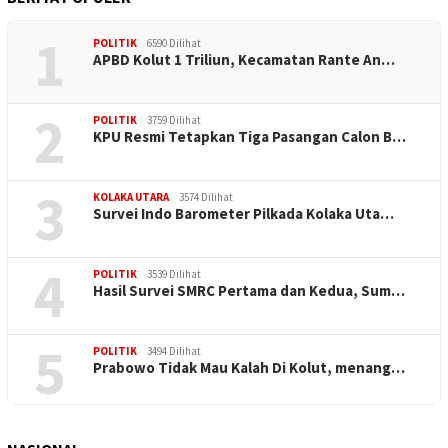
1
POLITIK
6590 Dilihat
APBD Kolut 1 Triliun, Kecamatan Rante An…
2
POLITIK
3759 Dilihat
KPU Resmi Tetapkan Tiga Pasangan Calon B…
3
KOLAKA UTARA
3574 Dilihat
Survei Indo Barometer Pilkada Kolaka Uta…
4
POLITIK
3539 Dilihat
Hasil Survei SMRC Pertama dan Kedua, Sum…
5
POLITIK
3494 Dilihat
Prabowo Tidak Mau Kalah Di Kolut, menang…