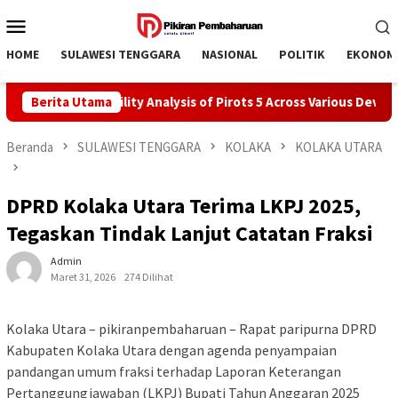
Loncat
Menu
ke
Mobile
konten
HOME
SULAWESI TENGGARA
NASIONAL
POLITIK
EKONOM
Berita Utama
Compatibility Analysis of Pirots 5 Across Various Devices
Beranda
SULAWESI TENGGARA
KOLAKA
KOLAKA UTARA
DPRD Kolaka Utara Terima LKPJ 2025,
Tegaskan Tindak Lanjut Catatan Fraksi
Admin
Maret 31, 2026
274 Dilihat
Kolaka Utara – pikiranpembaharuan – Rapat paripurna DPRD
Kabupaten Kolaka Utara dengan agenda penyampaian
pandangan umum fraksi terhadap Laporan Keterangan
Pertanggungjawaban (LKPJ) Bupati Tahun Anggaran 2025