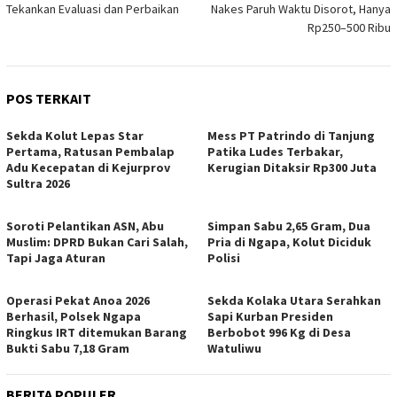
Tekankan Evaluasi dan Perbaikan
Nakes Paruh Waktu Disorot, Hanya
Rp250–500 Ribu
POS TERKAIT
Sekda Kolut Lepas Star
Mess PT Patrindo di Tanjung
Pertama, Ratusan Pembalap
Patika Ludes Terbakar,
Adu Kecepatan di Kejurprov
Kerugian Ditaksir Rp300 Juta
Sultra 2026
Soroti Pelantikan ASN, Abu
Simpan Sabu 2,65 Gram, Dua
Muslim: DPRD Bukan Cari Salah,
Pria di Ngapa, Kolut Diciduk
Tapi Jaga Aturan
Polisi
Operasi Pekat Anoa 2026
Sekda Kolaka Utara Serahkan
Berhasil, Polsek Ngapa
Sapi Kurban Presiden
Ringkus IRT ditemukan Barang
Berbobot 996 Kg di Desa
Bukti Sabu 7,18 Gram
Watuliwu
BERITA POPULER