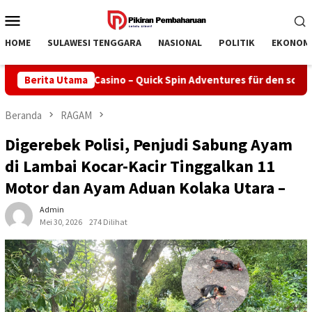
Loncat
Menu
ke
Mobile
konten
HOME
SULAWESI TENGGARA
NASIONAL
POLITIK
EKONOM
Berita Utama
Rollero Casino – Quick Spin Adventures für den schnelllebi
Beranda
RAGAM
Digerebek Polisi, Penjudi Sabung Ayam
di Lambai Kocar-Kacir Tinggalkan 11
Motor dan Ayam Aduan Kolaka Utara –
Admin
Mei 30, 2026
274 Dilihat