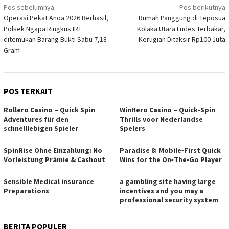
Navigasi
Pos sebelumnya
Pos berikutnya
Operasi Pekat Anoa 2026 Berhasil,
Rumah Panggung di Teposua
pos
Polsek Ngapa Ringkus IRT
Kolaka Utara Ludes Terbakar,
ditemukan Barang Bukti Sabu 7,18
Kerugian Ditaksir Rp100 Juta
Gram
POS TERKAIT
Rollero Casino – Quick Spin
WinHero Casino – Quick‑Spin
Adventures für den
Thrills voor Nederlandse
schnelllebigen Spieler
Spelers
SpinRise Ohne Einzahlung: No
Paradise 8: Mobile‑First Quick
Vorleistung Prämie & Cashout
Wins for the On‑The‑Go Player
Sensible Medical insurance
a gambling site having large
Preparations
incentives and you may a
professional security system
BERITA POPULER