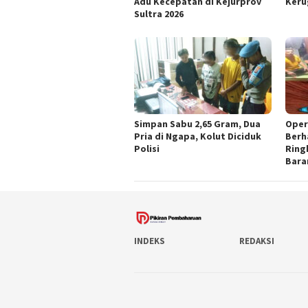
Adu Kecepatan di Kejurprov
Keru
Sultra 2026
Simpan Sabu 2,65 Gram, Dua
Oper
Pria di Ngapa, Kolut Diciduk
Berh
Polisi
Ring
Bara
INDEKS
REDAKSI