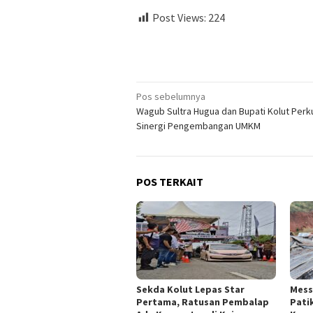
Post Views:
224
Navigasi
Pos sebelumnya
Wagub Sultra Hugua dan Bupati Kolut Perk
pos
Sinergi Pengembangan UMKM
POS TERKAIT
Sekda Kolut Lepas Star
Mess
Pertama, Ratusan Pembalap
Pati