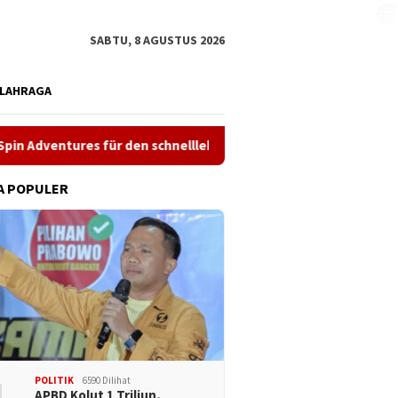
SABTU, 8 AGUSTUS 2026
LAHRAGA
ntures für den schnelllebigen Spieler
Compatibility Analy
A POPULER
POLITIK
6590 Dilihat
APBD Kolut 1 Triliun,