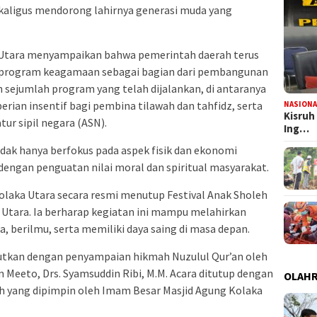
kaligus mendorong lahirnya generasi muda yang
Utara menyampaikan bahwa pemerintah daerah terus
rogram keagamaan sebagai bagian dari pembangunan
 sejumlah program yang telah dijalankan, di antaranya
ian insentif bagi pembina tilawah dan tahfidz, serta
NASIONA
Kisruh
tur sipil negara (ASN).
Ing…
ak hanya berfokus pada aspek fisik dan ekonomi
 dengan penguatan nilai moral dan spiritual masyarakat.
olaka Utara secara resmi menutup Festival Anak Sholeh
 Utara. Ia berharap kegiatan ini mampu melahirkan
a, berilmu, serta memiliki daya saing di masa depan.
utkan dengan penyampaian hikmah Nuzulul Qur’an oleh
Meeto, Drs. Syamsuddin Ribi, M.M. Acara ditutup dengan
OLAH
h yang dipimpin oleh Imam Besar Masjid Agung Kolaka