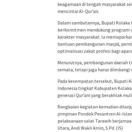
keagamaan di tengah masyarakat se
mencintai Al-Qur’an.
Dalam sambutannya, Bupati Kolaka 
berkomitmen mendukung program-p
karakter masyarakat. Ia memaparkan
bantuan pembangunan masjid, pember
optimalisasi zakat profesi bagi apara
Menurutnya, pembangunan daerah tid
semata, tetapi juga harus diimbangi
Pada kesempatan tersebut, Bupati K
Indonesia tingkat Kabupaten Kolaka
generasi Qur’ani yang berakhlak muli
Rangkaian kegiatan kemudian dilanj
pimpinan Pondok Pesantren Al-Islam 
pelaksanaan salat Tarawih berjamaa
Utara, Andi Wakil Amin, S.Pd. (IS)