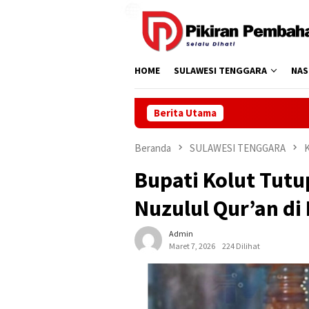
Loncat
ke
konten
HOME
SULAWESI TENGGARA
NAS
Berita Utama
Beranda
SULAWESI TENGGARA
Bupati Kolut Tutu
Nuzulul Qur’an di
Admin
Maret 7, 2026
224 Dilihat