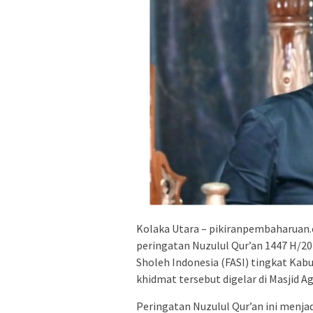
Kolaka Utara – pikiranpembaharuan
peringatan Nuzulul Qur’an 1447 H/2
Sholeh Indonesia (FASI) tingkat Kab
khidmat tersebut digelar di Masjid A
Peringatan Nuzulul Qur’an ini menj