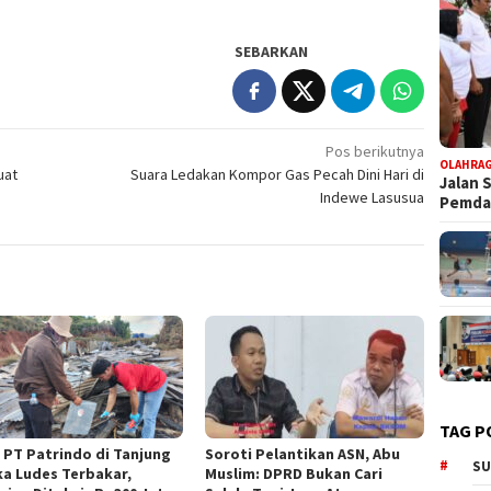
SEBARKAN
Pos berikutnya
OLAHRA
uat
Suara Ledakan Kompor Gas Pecah Dini Hari di
Jalan 
Indewe Lasusua
Pemd
TAG P
 PT Patrindo di Tanjung
Soroti Pelantikan ASN, Abu
SU
ka Ludes Terbakar,
Muslim: DPRD Bukan Cari