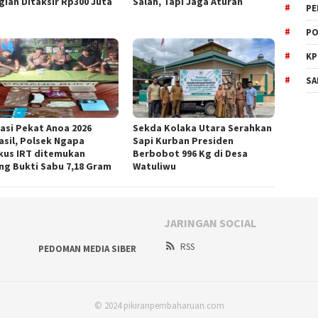
gian Ditaksir Rp300 Juta
Salah, Tapi Jaga Aturan
PE
PO
KP
SA
asi Pekat Anoa 2026
Sekda Kolaka Utara Serahkan
asil, Polsek Ngapa
Sapi Kurban Presiden
kus IRT ditemukan
Berbobot 996 Kg di Desa
ng Bukti Sabu 7,18 Gram
Watuliwu
JARINGAN SOCIAL
RSS
PEDOMAN MEDIA SIBER
© 2024 pikiranpembaharuan.com