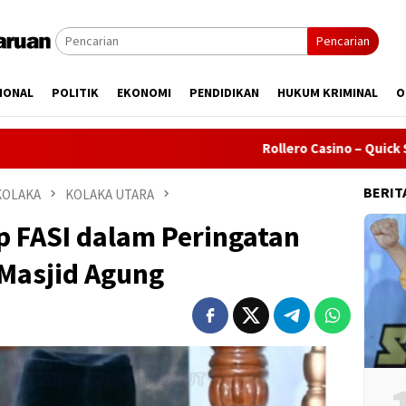
Pencarian
IONAL
POLITIK
EKONOMI
PENDIDIKAN
HUKUM KRIMINAL
O
Rollero Casino – Quick Spin Adve
BERIT
KOLAKA
KOLAKA UTARA
p FASI dalam Peringatan
 Masjid Agung