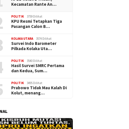
1
Kecamatan Rante An…
2
POLITIK
3759 Dilihat
KPU Resmi Tetapkan Tiga
Pasangan Calon B…
3
KOLAKA UTARA
3574 Dilihat
Survei Indo Barometer
Pilkada Kolaka Uta…
4
POLITIK
3540 Dilihat
Hasil Survei SMRC Pertama
dan Kedua, Sum…
5
POLITIK
3495 Dilihat
Prabowo Tidak Mau Kalah Di
Kolut, menang…
NAL