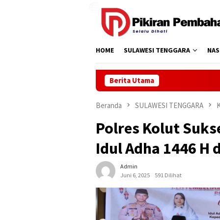
Loncat
ke
konten
HOME
SULAWESI TENGGARA
NAS
Berita Utama
Beranda
SULAWESI TENGGARA
Polres Kolut Suk
Idul Adha 1446 H 
Admin
Juni 6, 2025
591 Dilihat