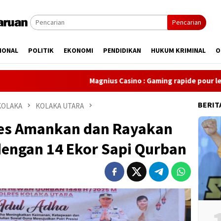
Pencarian
IONAL
POLITIK
EKONOMI
PENDIDIKAN
HUKUM KRIMINAL
O
Magnius Casino : Gaming rapide pour le joueur mode
BERIT
KOLAKA
KOLAKA UTARA
ses Amankan dan Rayakan
dengan 14 Ekor Sapi Qurban