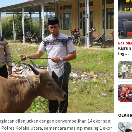
NASIONA
Kisruh
Ing…
OLAH
kegiatan dilanjutkan dengan penyembelihan 14 ekor sapi
i Polres Kolaka Utara, sementara masing-masing 1 ekor