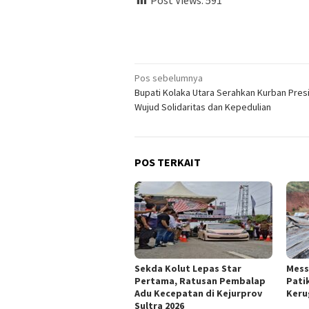
Navigasi
Pos sebelumnya
Bupati Kolaka Utara Serahkan Kurban Pres
pos
Wujud Solidaritas dan Kepedulian
POS TERKAIT
Sekda Kolut Lepas Star
Mess
Pertama, Ratusan Pembalap
Pati
Adu Kecepatan di Kejurprov
Keru
Sultra 2026