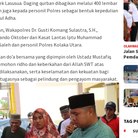
sek Lasusua. Daging qurban dibagikan melalui 400 lembar
 juga kepada personil Polres sebagai bentuk kepedulian
ul Adha.
n, Wakapolres Dr. Gusti Komang Sulastra, S.H.,
nando Oktober dan Kasat Lantas Iptu Muhammad
eh dan personil Polres Kolaka Utara.
OLAHRA
Jalan 
ngan do’a bersama yang dipimpin oleh Ustadz Mustafiq.
Pemd
mohon ridho dan keberkahan dari Allah SWT atas
 dilaksanakan, serta keselamatan dan kekuatan bagi
 tugasnya sebagai pelindung dan pengayom masyarakat.
TAG P
SU