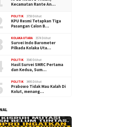
1
Kecamatan Rante An…
2
POLITIK
3759 Dilihat
KPU Resmi Tetapkan Tiga
Pasangan Calon B…
3
KOLAKA UTARA
3574 Dilihat
Survei Indo Barometer
Pilkada Kolaka Uta…
4
POLITIK
3540 Dilihat
Hasil Survei SMRC Pertama
dan Kedua, Sum…
5
POLITIK
3495 Dilihat
Prabowo Tidak Mau Kalah Di
Kolut, menang…
NAL