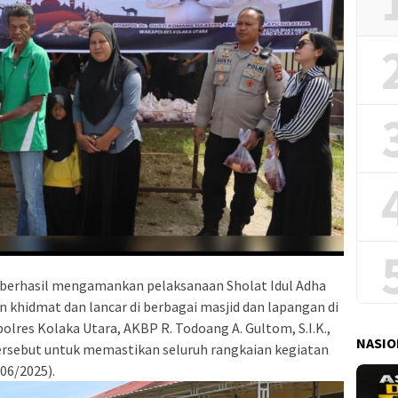
 berhasil mengamankan pelaksanaan Sholat Idul Adha
n khidmat dan lancar di berbagai masjid dan lapangan di
lres Kolaka Utara, AKBP R. Todoang A. Gultom, S.I.K.,
NASIO
sebut untuk memastikan seluruh rangkaian kegiatan
06/2025).