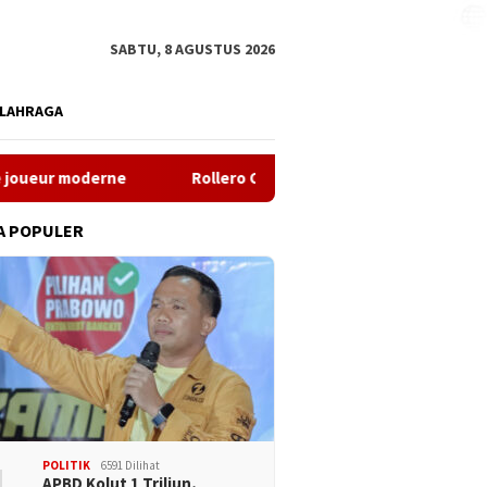
SABTU, 8 AGUSTUS 2026
LAHRAGA
rne
Rollero Casino – Quick Spin Adventures für den schne
A POPULER
POLITIK
6591 Dilihat
APBD Kolut 1 Triliun,