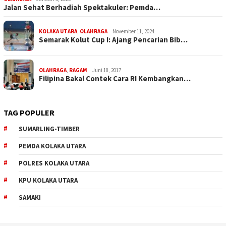
Jalan Sehat Berhadiah Spektakuler: Pemda…
KOLAKA UTARA
,
OLAHRAGA
November 11, 2024
Semarak Kolut Cup I: Ajang Pencarian Bib…
OLAHRAGA
,
RAGAM
Juni 18, 2017
Filipina Bakal Contek Cara RI Kembangkan…
TAG POPULER
SUMARLING-TIMBER
PEMDA KOLAKA UTARA
POLRES KOLAKA UTARA
KPU KOLAKA UTARA
SAMAKI