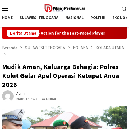
Loncat
Menu
ke
Mobile
konten
HOME
SULAWESI TENGGARA
NASIONAL
POLITIK
EKONOM
 Casino Action for the Fast‑Paced Player
Berita Utama
Claim the lates
Beranda
SULAWESI TENGGARA
KOLAKA
KOLAKA UTARA
Mudik Aman, Keluarga Bahagia: Polres
Kolut Gelar Apel Operasi Ketupat Anoa
2026
Admin
Maret 12, 2026
187 Dilihat