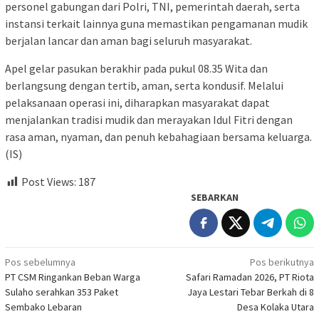
personel gabungan dari Polri, TNI, pemerintah daerah, serta
instansi terkait lainnya guna memastikan pengamanan mudik
berjalan lancar dan aman bagi seluruh masyarakat.
Apel gelar pasukan berakhir pada pukul 08.35 Wita dan
berlangsung dengan tertib, aman, serta kondusif. Melalui
pelaksanaan operasi ini, diharapkan masyarakat dapat
menjalankan tradisi mudik dan merayakan Idul Fitri dengan
rasa aman, nyaman, dan penuh kebahagiaan bersama keluarga.
(IS)
Post Views:
187
SEBARKAN
Navigasi
Pos sebelumnya
Pos berikutnya
PT CSM Ringankan Beban Warga
Safari Ramadan 2026, PT Riota
pos
Sulaho serahkan 353 Paket
Jaya Lestari Tebar Berkah di 8
Sembako Lebaran
Desa Kolaka Utara