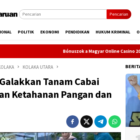
Pencarian
IONAL
POLITIK
EKONOMI
PENDIDIKAN
HUKUM KRIMINAL
O
Bónuszok a Magyar Online Casino 2026-ban: c
BERIT
KOLAKA
KOLAKA UTARA
 Galakkan Tanam Cabai
an Ketahanan Pangan dan