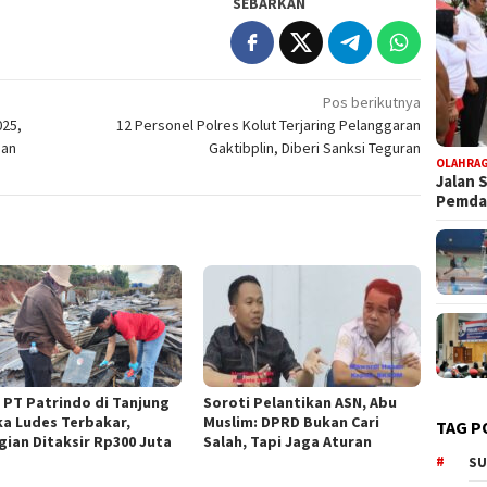
SEBARKAN
Pos berikutnya
025,
12 Personel Polres Kolut Terjaring Pelanggaran
aan
Gaktibplin, Diberi Sanksi Teguran
OLAHRA
Jalan 
Pemd
 PT Patrindo di Tanjung
Soroti Pelantikan ASN, Abu
ka Ludes Terbakar,
Muslim: DPRD Bukan Cari
TAG P
gian Ditaksir Rp300 Juta
Salah, Tapi Jaga Aturan
SU