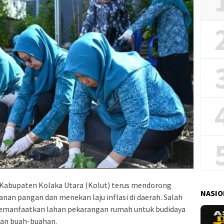
Kabupaten Kolaka Utara (Kolut) terus mendorong
NASIO
an pangan dan menekan laju inflasi di daerah. Salah
memanfaatkan lahan pekarangan rumah untuk budidaya
dan buah-buahan.