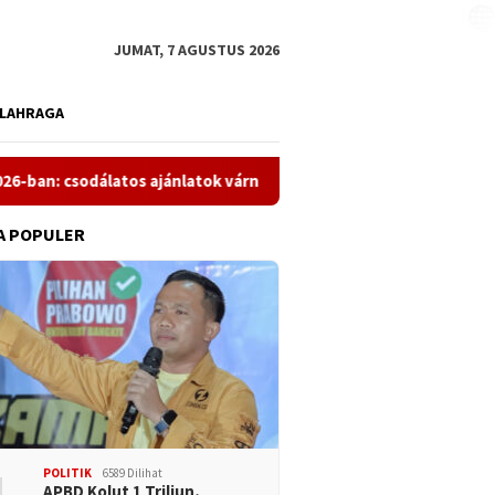
JUMAT, 7 AGUSTUS 2026
LAHRAGA
sodálatos ajánlatok várnak rád
De beste features van onl
A POPULER
POLITIK
6589 Dilihat
APBD Kolut 1 Triliun,