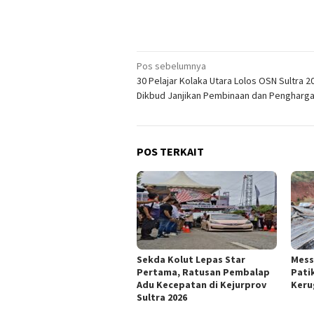
Navigasi
Pos sebelumnya
30 Pelajar Kolaka Utara Lolos OSN Sultra 2
pos
Dikbud Janjikan Pembinaan dan Pengharg
POS TERKAIT
Sekda Kolut Lepas Star
Mess
Pertama, Ratusan Pembalap
Pati
Adu Kecepatan di Kejurprov
Keru
Sultra 2026