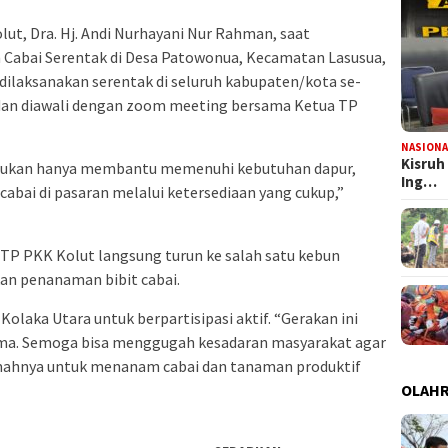
lut, Dra. Hj. Andi Nurhayani Nur Rahman, saat
abai Serentak di Desa Patowonua, Kecamatan Lasusua,
 dilaksanakan serentak di seluruh kabupaten/kota se-
) dan diawali dengan zoom meeting bersama Ketua TP
NASIONA
Kisruh
bukan hanya membantu memenuhi kebutuhan dapur,
Ing…
 cabai di pasaran melalui ketersediaan yang cukup,”
an TP PKK Kolut langsung turun ke salah satu kebun
an penanaman bibit cabai.
olaka Utara untuk berpartisipasi aktif. “Gerakan ini
ma. Semoga bisa menggugah kesadaran masyarakat agar
hnya untuk menanam cabai dan tanaman produktif
OLAH