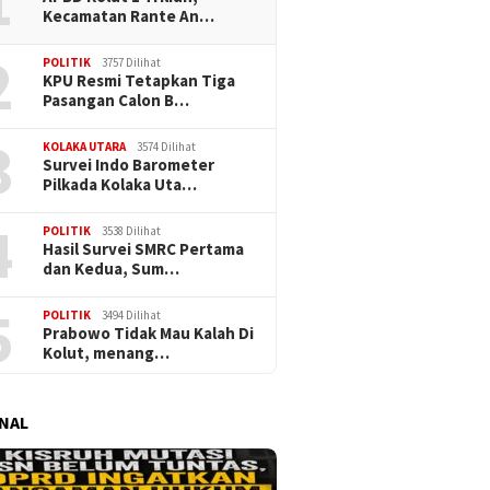
1
Kecamatan Rante An…
2
POLITIK
3757 Dilihat
KPU Resmi Tetapkan Tiga
Pasangan Calon B…
3
KOLAKA UTARA
3574 Dilihat
Survei Indo Barometer
Pilkada Kolaka Uta…
4
POLITIK
3538 Dilihat
Hasil Survei SMRC Pertama
dan Kedua, Sum…
5
POLITIK
3494 Dilihat
Prabowo Tidak Mau Kalah Di
Kolut, menang…
NAL