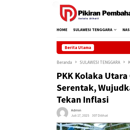
Loncat
ke
konten
HOME
SULAWESI TENGGARA
NAS
Berita Utama
Beranda
SULAWESI TENGGARA
PKK Kolaka Utara
Serentak, Wujudk
Tekan Inflasi
Admin
Juli 17, 2025
307 Dilihat