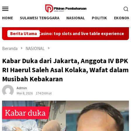
Loncat
Menu
ke
Mobile
konten
HOME
SULAWESI TENGGARA
NASIONAL
POLITIK
EKONOM
 Spinimax Casino: top slots and live table experiences await you
Berita Utama
Beranda
NASIONAL
Kabar Duka dari Jakarta, Anggota IV BPK
RI Haerul Saleh Asal Kolaka, Wafat dalam
Musibah Kebakaran
Admin
Mei 8, 2026
174 Dilihat