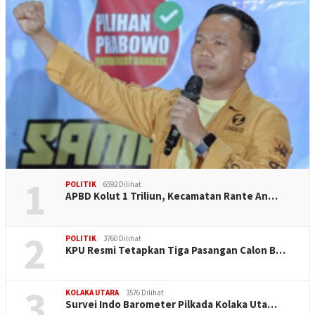
1
POLITIK
6592 Dilihat
APBD Kolut 1 Triliun, Kecamatan Rante An…
2
POLITIK
3760 Dilihat
KPU Resmi Tetapkan Tiga Pasangan Calon B…
3
KOLAKA UTARA
3576 Dilihat
Survei Indo Barometer Pilkada Kolaka Uta…