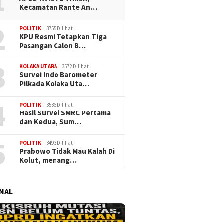
1
Kecamatan Rante An…
2
POLITIK
3755 Dilihat
KPU Resmi Tetapkan Tiga
Pasangan Calon B…
3
KOLAKA UTARA
3572 Dilihat
Survei Indo Barometer
Pilkada Kolaka Uta…
4
POLITIK
3536 Dilihat
Hasil Survei SMRC Pertama
dan Kedua, Sum…
5
POLITIK
3493 Dilihat
Prabowo Tidak Mau Kalah Di
Kolut, menang…
NAL