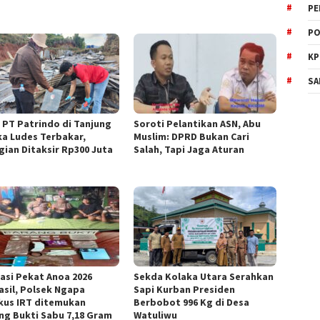
PE
PO
KP
SA
 PT Patrindo di Tanjung
Soroti Pelantikan ASN, Abu
ka Ludes Terbakar,
Muslim: DPRD Bukan Cari
gian Ditaksir Rp300 Juta
Salah, Tapi Jaga Aturan
asi Pekat Anoa 2026
Sekda Kolaka Utara Serahkan
asil, Polsek Ngapa
Sapi Kurban Presiden
kus IRT ditemukan
Berbobot 996 Kg di Desa
ng Bukti Sabu 7,18 Gram
Watuliwu