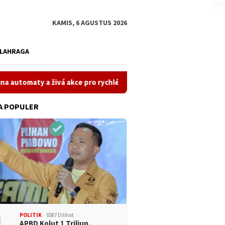
KAMIS, 6 AGUSTUS 2026
LAHRAGA
ty a živá akce pro rychlé výhry
Penalty Shoot-Out Slot: 
A POPULER
POLITIK
6587 Dilihat
APBD Kolut 1 Triliun,