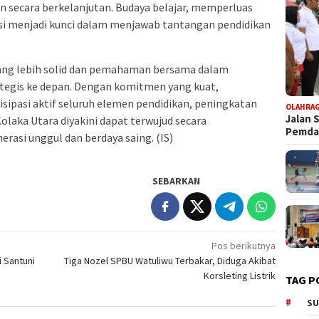
n secara berkelanjutan. Budaya belajar, memperluas
 menjadi kunci dalam menjawab tantangan pendidikan
yang lebih solid dan pemahaman bersama dalam
egis ke depan. Dengan komitmen yang kuat,
isipasi aktif seluruh elemen pendidikan, peningkatan
OLAHRA
Jalan 
olaka Utara diyakini dapat terwujud secara
Pemd
rasi unggul dan berdaya saing. (IS)
SEBARKAN
Pos berikutnya
 Santuni
Tiga Nozel SPBU Watuliwu Terbakar, Diduga Akibat
Korsleting Listrik
TAG P
SU