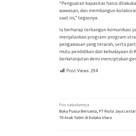
“Penguatan kapasitas harus dilakuka
wawasan, dan membangun kolaborasi
saat ini,” tegasnya.
Ia berharap terbangun komunikasi 
menjalankan program-program strat
pengawasan yang terarah, serta part
mutu pendidikan dan kebudayaan di K
berkelanjutan demi menciptakan gene
Post Views:
294
Navigasi
Pos sebelumnya
Buka Puasa Bersama, PT Riota Jaya Lestari
pos
70 Anak Yatim di Kolaka Utara