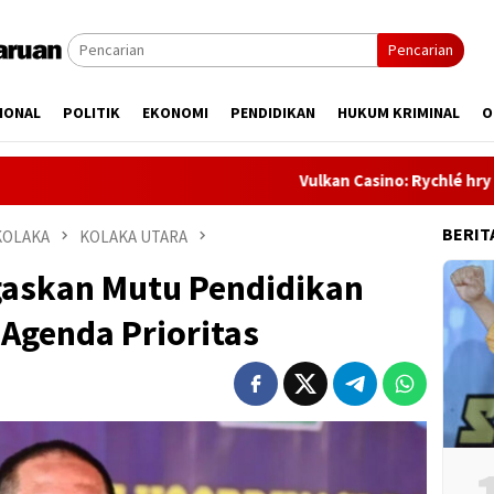
Pencarian
IONAL
POLITIK
EKONOMI
PENDIDIKAN
HUKUM KRIMINAL
O
Vulkan Casino: Rychlé hry na automa
BERIT
KOLAKA
KOLAKA UTARA
gaskan Mutu Pendidikan
 Agenda Prioritas