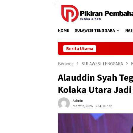
Loncat
ke
konten
HOME
SULAWESI TENGGARA
NAS
Berita Utama
Beranda
SULAWESI TENGGARA
Alauddin Syah Te
Kolaka Utara Jadi
Admin
Maret 2, 2026
294 Dilihat