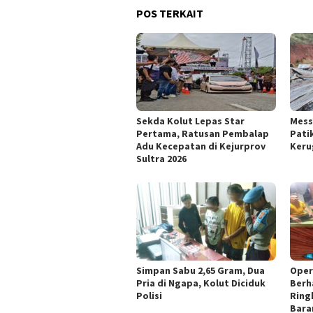
POS TERKAIT
Sekda Kolut Lepas Star
Mess
Pertama, Ratusan Pembalap
Pati
Adu Kecepatan di Kejurprov
Keru
Sultra 2026
Simpan Sabu 2,65 Gram, Dua
Oper
Pria di Ngapa, Kolut Diciduk
Berh
Polisi
Ring
Bara