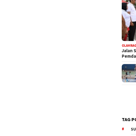
OLAHRA
Jalan 
Pemd
TAG P
SU