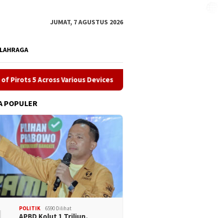
JUMAT, 7 AGUSTUS 2026
LAHRAGA
s 5 Across Various Devices
WinHero Casino – Quick‑Spin Th
A POPULER
POLITIK
6590 Dilihat
APBD Kolut 1 Triliun,