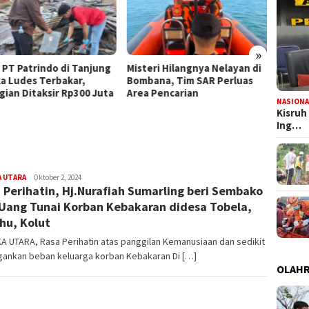
»
eri Hilangnya Nelayan di
Soroti Pelantikan ASN, Abu
Polre
bana, Tim SAR Perluas
Muslim: DPRD Bukan Cari
Satu 
a Pencarian
Salah, Tapi Jaga Aturan
Peng
NASIONA
Terdu
Kisruh
Menye
Ing…
 UTARA
admin
Oktober 2, 2024
 Perihatin, Hj.Nurafiah Sumarling beri Sembako
Uang Tunai Korban Kebakaran didesa Tobela,
hu, Kolut
 UTARA, Rasa Perihatin atas panggilan Kemanusiaan dan sedikit
gankan beban keluarga korban Kebakaran Di […]
OLAH