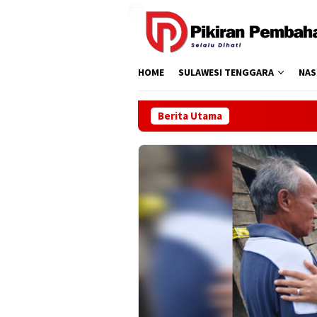
Loncat
ke
konten
HOME
SULAWESI TENGGARA
NAS
Berita Utama