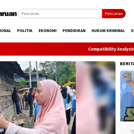
Pencarian
IONAL
POLITIK
EKONOMI
PENDIDIKAN
HUKUM KRIMINAL
O
Compatibility Analysis of Pirot
BERIT