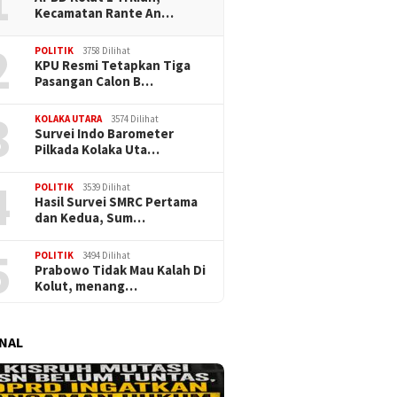
1
Kecamatan Rante An…
2
POLITIK
3758 Dilihat
KPU Resmi Tetapkan Tiga
Pasangan Calon B…
3
KOLAKA UTARA
3574 Dilihat
Survei Indo Barometer
Pilkada Kolaka Uta…
4
POLITIK
3539 Dilihat
Hasil Survei SMRC Pertama
dan Kedua, Sum…
5
POLITIK
3494 Dilihat
Prabowo Tidak Mau Kalah Di
Kolut, menang…
NAL