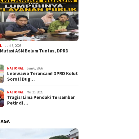
s Buton Utara Tahan
Sekda Kolut Lepas Star
Mess P
Tersangka Kasus
Pertama, Ratusan Pembalap
Patika
aniayaan, Empat
Adu Kecepatan di Kejurprov
Kerugia
L
Juni 6, 2026
ga Pelaku Diminta
Sultra 2026
 Mutasi ASN Belum Tuntas, DPRD
rahkan Diri
NASIONAL
Juni 6, 2026
Lelewawo Terancam! DPRD Kolut
Soroti Dug…
NASIONAL
Mei 25, 2026
Tragis! Lima Pendaki Tersambar
Petir di …
RAGA