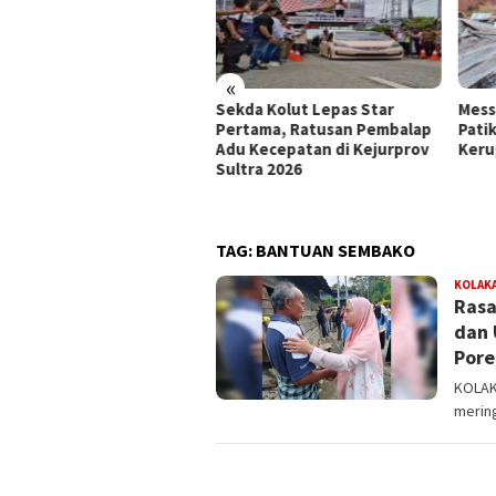
«
kda Kolut Lepas Star
Mess PT Patrindo di Tanjung
Mist
rtama, Ratusan Pembalap
Patika Ludes Terbakar,
Bom
u Kecepatan di Kejurprov
Kerugian Ditaksir Rp300 Juta
Are
ltra 2026
TAG:
BANTUAN SEMBAKO
KOLAKA
Rasa
dan 
Pore
KOLAKA
merin