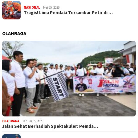
NASIONAL
Mei 25, 2026
Tragis! Lima Pendaki Tersambar Petir di …
OLAHRAGA
OLAHRAGA
Januari 5, 2025
Jalan Sehat Berhadiah Spektakuler: Pemda…