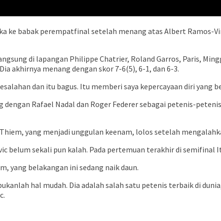
uka ke babak perempatfinal setelah menang atas Albert Ramos-Vin
sung di lapangan Philippe Chatrier, Roland Garros, Paris, Minggu
ia akhirnya menang dengan skor 7-6(5), 6-1, dan 6-3.
salahan dan itu bagus. Itu memberi saya kepercayaan diri yang besa
dengan Rafael Nadal dan Roger Federer sebagai petenis-petenis 
Thiem, yang menjadi unggulan keenam, lolos setelah mengalahkan 
ic belum sekali pun kalah. Pada pertemuan terakhir di semifinal It
, yang belakangan ini sedang naik daun.
anlah hal mudah. Dia adalah salah satu petenis terbaik di dunia
c.