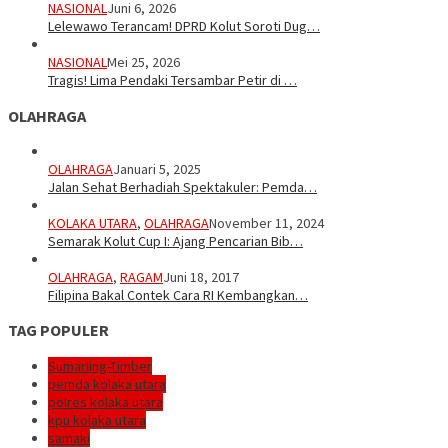
NASIONAL
Juni 6, 2026
Lelewawo Terancam! DPRD Kolut Soroti Dug…
NASIONAL
Mei 25, 2026
Tragis! Lima Pendaki Tersambar Petir di …
OLAHRAGA
OLAHRAGA
Januari 5, 2025
Jalan Sehat Berhadiah Spektakuler: Pemda…
KOLAKA UTARA
,
OLAHRAGA
November 11, 2024
Semarak Kolut Cup I: Ajang Pencarian Bib…
OLAHRAGA
,
RAGAM
Juni 18, 2017
Filipina Bakal Contek Cara RI Kembangkan…
TAG POPULER
Sumarling-Timber
pemda kolaka utara
polres kolaka utara
kpu kolaka utara
samaki